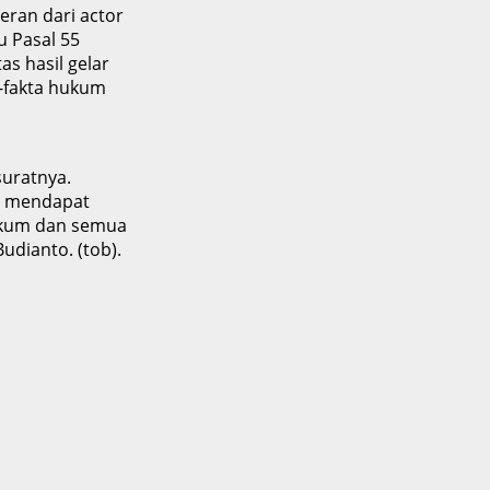
ran dari actor
u Pasal 55
s hasil gelar
-fakta hukum
suratnya.
an mendapat
hukum dan semua
udianto. (tob).