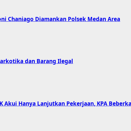
Doni Chaniago Diamankan Polsek Medan Area
rkotika dan Barang Ilegal
PPK Akui Hanya Lanjutkan Pekerjaan, KPA Beber