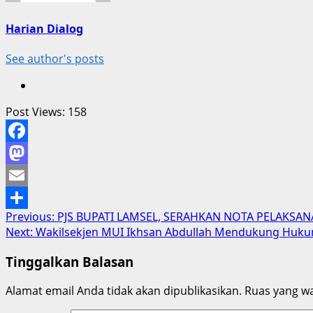
Harian Dialog
See author's posts
Post Views:
158
Facebook
Mastodon
Email
Post
Previous:
PJS BUPATI LAMSEL, SERAHKAN NOTA PELAKS
Share
Next:
Wakilsekjen MUI Ikhsan Abdullah Mendukung Hukum
navigation
Tinggalkan Balasan
Alamat email Anda tidak akan dipublikasikan.
Ruas yang wa