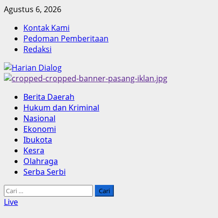
Skip
Agustus 6, 2026
to
Kontak Kami
content
Pedoman Pemberitaan
Redaksi
Primary
Berita Daerah
Menu
Hukum dan Kriminal
Nasional
Ekonomi
Ibukota
Kesra
Olahraga
Serba Serbi
Cari
untuk:
Live