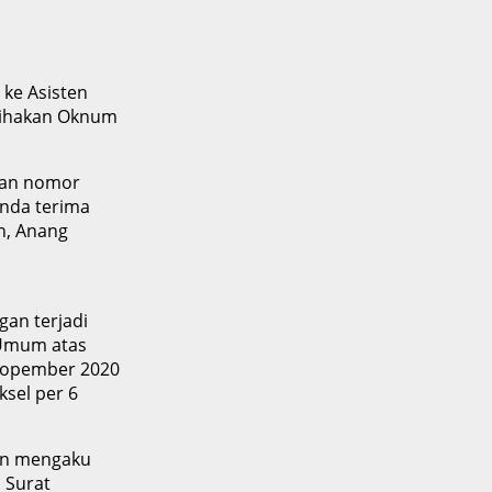
 ke Asisten
rpihakan Oknum
an nomor
anda terima
n, Anang
gan terjadi
t Umum atas
 Nopember 2020
ksel per 6
n mengaku
. Surat