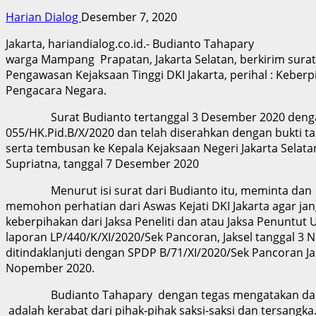
Harian Dialog
Desember 7, 2020
Jakarta, hariandialog.co.id.- Budianto Tahapary
warga Mampang Prapatan, Jakarta Selatan, berkirim surat
Pengawasan Kejaksaan Tinggi DKI Jakarta, perihal : Kebe
Pengacara Negara.
Surat Budianto tertanggal 3 Desember 2020 deng
055/HK.Pid.B/X/2020 dan telah diserahkan dengan bukti t
serta tembusan ke Kepala Kejaksaan Negeri Jakarta Selata
Supriatna, tanggal 7 Desember 2020
Menurut isi surat dari Budianto itu, meminta dan
memohon perhatian dari Aswas Kejati DKI Jakarta agar jan
keberpihakan dari Jaksa Peneliti dan atau Jaksa Penuntu
laporan LP/440/K/XI/2020/Sek Pancoran, Jaksel tanggal 3
ditindaklanjuti dengan SPDP B/71/XI/2020/Sek Pancoran Ja
Nopember 2020.
Budianto Tahapary dengan tegas mengatakan da
adalah kerabat dari pihak-pihak saksi-saksi dan tersangka