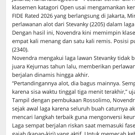
klasemen katagori Open usai mengamankan kem
FIDE Rated 2026 yang berlangsung di Jakarta, 
perlawanan alot dari Stevanky (2205) dalam laga
Dengan hasil ini, Novendra kini memimpin klase
empat kali menang dan satu kali remis. Posisi 
(2340).
Novendra mengakui laga lawan Stevanky tidak 
juara Kejurnas tahun lalu, memberikan perlaw
berjalan dinamis hingga akhir.
“Pertandingannya alot, dia bagus mainnya. Semp
karena sisa waktu tinggal tiga menit terakhir,” u
Tampil dengan pembukaan Rossolimo, Novend
sejak awal laga karena seluruh buah caturnya a
mencari langkah terbaik guna mengonversi keun
Laga sempat berjalan riskan saat memasuki fase
gajah (kanan-kiri) yang aktif. Untuk memecah k