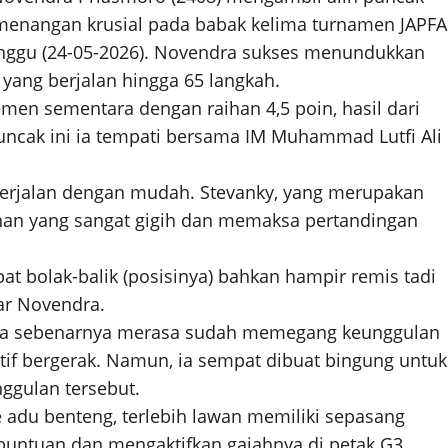
enangan krusial pada babak kelima turnamen JAPFA
Minggu (24-05-2026). Novendra sukses menundukkan
 yang berjalan hingga 65 langkah.
men sementara dengan raihan 4,5 poin, hasil dari
puncak ini ia tempati bersama IM Muhammad Lutfi Ali
berjalan dengan mudah. Stevanky, yang merupakan
anan yang sangat gigih dan memaksa pertandingan
at bolak-balik (posisinya) bahkan hampir remis tadi
jar Novendra.
ra sebenarnya merasa sudah memegang keunggulan
ktif bergerak. Namun, ia sempat dibuat bingung untuk
ggulan tersebut.
 adu benteng, terlebih lawan memiliki sepasang
ebuntuan dan mengaktifkan gajahnya di petak G3,