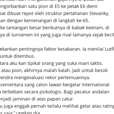
ngorbankan satu pion di E5 ke petak E6 demi
 dibuat repot oleh struktur pertahanan Stevanky,
an dengan kemenangan di langkah ke-65.
e tantangan besar berikutnya di babak keenam, di
 di turnamen ini yang juga rival lamanya sejak kecil
nkan pentingnya faktor kesabaran. Ia menilai Lutf
t untuk ditembus.
tara aku kan tipikal orang yang suka main taktis.
atau pion, akhirnya malah kalah. Jadi untuk besok
Novendra mengevaluasi rekor pertemuannya.
ementara sang calon lawan bergelar International
terbebani secara psikologis. Bagi pecatur andalan
menjadi jaminan di atas papan catur.
u juga enggak pernah terlalu melihat gelar atau ratin
 saja,” ungkap dia.