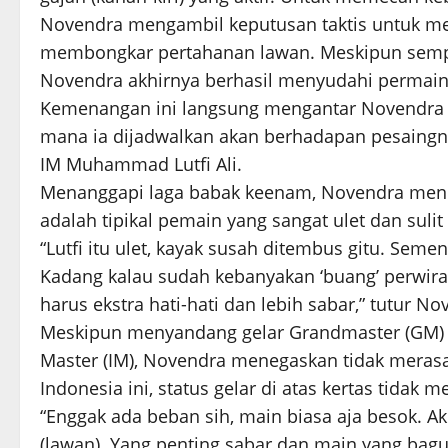
Novendra mengambil keputusan taktis untuk me
membongkar pertahanan lawan. Meskipun sempat
Novendra akhirnya berhasil menyudahi permain
Kemenangan ini langsung mengantar Novendra k
mana ia dijadwalkan akan berhadapan pesaingnya
IM Muhammad Lutfi Ali.
Menanggapi laga babak keenam, Novendra meneka
adalah tipikal pemain yang sangat ulet dan suli
“Lutfi itu ulet, kayak susah ditembus gitu. Semen
Kadang kalau sudah kebanyakan ‘buang’ perwira 
harus ekstra hati-hati dan lebih sabar,” tutur 
Meskipun menyandang gelar Grandmaster (GM) s
Master (IM), Novendra menegaskan tidak merasa 
Indonesia ini, status gelar di atas kertas tidak 
“Enggak ada beban sih, main biasa aja besok. Ak
(lawan). Yang penting sabar dan main yang bagus