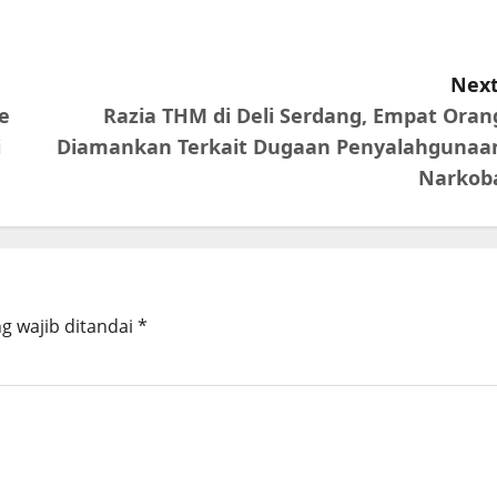
Next
e
Razia THM di Deli Serdang, Empat Oran
i
Diamankan Terkait Dugaan Penyalahgunaa
Narkob
g wajib ditandai
*