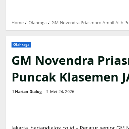
Home
Olahraga
GM Novendra Priasmoro Ambil Alih Pu
Olahraga
GM Novendra Prias
Puncak Klasemen J
Harian Dialog
Mei 24, 2026
Jakarta, hariandialog.co.id – Pecatur senior G