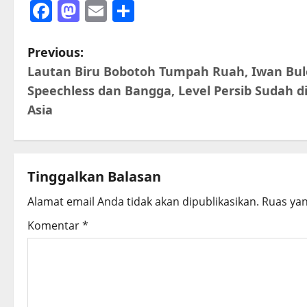
Facebook
Mastodon
Email
Share
P
Previous:
Lautan Biru Bobotoh Tumpah Ruah, Iwan Bul
o
Speechless dan Bangga, Level Persib Sudah d
s
Asia
t
n
Tinggalkan Balasan
a
Alamat email Anda tidak akan dipublikasikan.
Ruas yan
v
Komentar
*
i
g