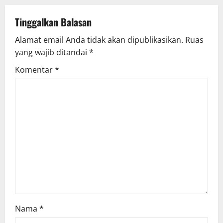
a
Tinggalkan Balasan
v
Alamat email Anda tidak akan dipublikasikan.
Ruas
yang wajib ditandai
*
i
Komentar
*
g
a
t
i
o
n
Nama
*