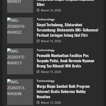
Berbuah
Siber
Prestasi,
Raih
Maret 16, 2026
Penghargaan
Nasional
Techonology
Sinyal Terhubung, Silaturahmi
Tersambung: Diskominfo OKI–Telkomsel
Perkuat Jaringan Jelang Idul Fitri
Maret 16, 2026
Techonology
Pemudik Manfaatkan Fasilitas Pos
Terpadu Polisi, Anak Bermain Nyaman
Orang Tua Nikmati Wifi Gratis
Maret 15, 2026
Techonology
Warga Binjai Sambut Baik Program
Internet Gratis Gubernur Bobby
Nasution
Maret 13, 2026