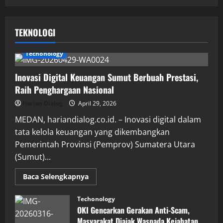
TEKNOLOGI
Techonology
Inovasi Digital Keuangan Sumut Berbuah Prestasi,
Raih Penghargaan Nasional
Harian Dialog
April 29, 2026
MEDAN, hariandialog.co.id. – Inovasi digital dalam
tata kelola keuangan yang dikembangkan
Pemerintah Provinsi (Pemprov) Sumatera Utara
(Sumut)...
Read
Baca Selengkapnya
more
about
Inovasi
Techonology
Digital
OKI Gencarkan Gerakan Anti-Scam,
Keuangan
Sumut
Masyarakat Diajak Waspada Kejahatan