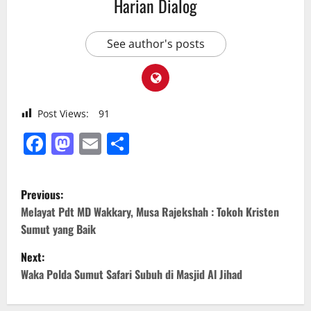
Harian Dialog
See author's posts
Post Views:
91
Facebook
Mastodon
Email
Share
P
Previous:
o
Melayat Pdt MD Wakkary, Musa Rajekshah : Tokoh Kristen
Sumut yang Baik
s
Next:
t
Waka Polda Sumut Safari Subuh di Masjid Al Jihad
n