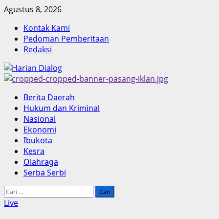
Skip
Agustus 8, 2026
to
Kontak Kami
content
Pedoman Pemberitaan
Redaksi
Primary
Berita Daerah
Menu
Hukum dan Kriminal
Nasional
Ekonomi
Ibukota
Kesra
Olahraga
Serba Serbi
Cari
untuk:
Live