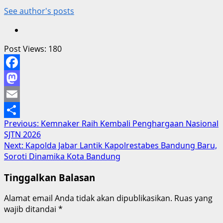
See author's posts
Post Views:
180
Facebook
Mastodon
Email
Post
Previous:
Kemnaker Raih Kembali Penghargaan Nasional
Share
SJTN 2026
navigation
Next:
Kapolda Jabar Lantik Kapolrestabes Bandung Baru,
Soroti Dinamika Kota Bandung
Tinggalkan Balasan
Alamat email Anda tidak akan dipublikasikan.
Ruas yang
wajib ditandai
*