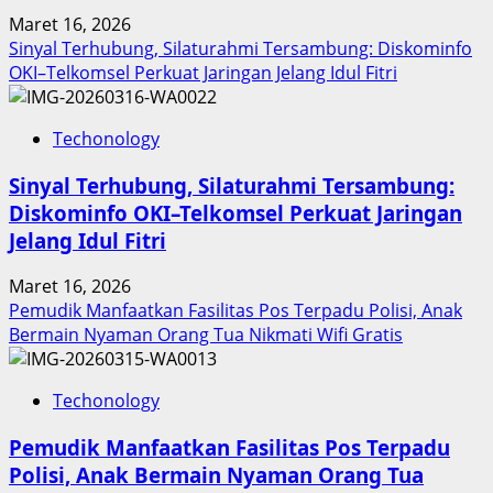
Prestasi,
Maret 16, 2026
Raih
Sinyal Terhubung, Silaturahmi Tersambung: Diskominfo
Penghargaan
OKI–Telkomsel Perkuat Jaringan Jelang Idul Fitri
Nasional
Techonology
Sinyal Terhubung, Silaturahmi Tersambung:
Diskominfo OKI–Telkomsel Perkuat Jaringan
Jelang Idul Fitri
Maret 16, 2026
Pemudik Manfaatkan Fasilitas Pos Terpadu Polisi, Anak
Bermain Nyaman Orang Tua Nikmati Wifi Gratis
Techonology
Pemudik Manfaatkan Fasilitas Pos Terpadu
Polisi, Anak Bermain Nyaman Orang Tua