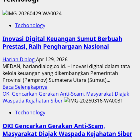
Techonology
Inovasi Digital Keuangan Sumut Berbuah
Prestasi, Raih Penghargaan Nasional
Harian Dialog
April 29, 2026
MEDAN, hariandialog.co.id. – Inovasi digital dalam tata
kelola keuangan yang dikembangkan Pemerintah
Provinsi (Pemprov) Sumatera Utara (Sumut)...
Read
Baca Selengkapnya
more
OKI Gencarkan Gerakan Anti-Scam, Masyarakat Diajak
about
Waspada Kejahatan Siber
Inovasi
Techonology
Digital
Keuangan
OKI Gencarkan Gerakan Anti-Scam,
Sumut
Masyarakat Diajak Waspada Kejahatan Siber
Berbuah