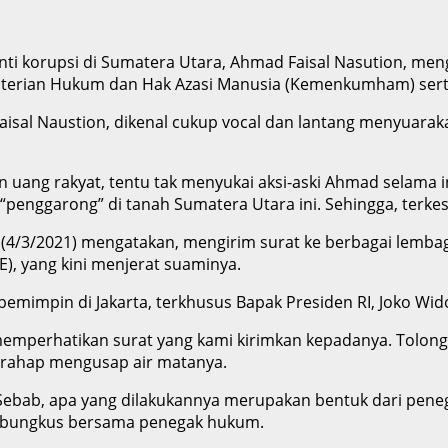
 anti korupsi di Sumatera Utara, Ahmad Faisal Nasution, me
erian Hukum dan Hak Azasi Manusia (Kemenkumham) serta Pr
sal Naustion, dikenal cukup vocal dan lantang menyuaraka
ang rakyat, tentu tak menyukai aksi-aski Ahmad selama in
“penggarong” di tanah Sumatera Utara ini. Sehingga, terke
s (4/3/2021) mengatakan, mengirim surat ke berbagai lemb
), yang kini menjerat suaminya.
 pemimpin di Jakarta, terkhusus Bapak Presiden RI, Joko Wid
 memperhatikan surat yang kami kirimkan kepadanya. Tolong
arahap mengusap air matanya.
. Sebab, apa yang dilakukannya merupakan bentuk dari pen
i bungkus bersama penegak hukum.