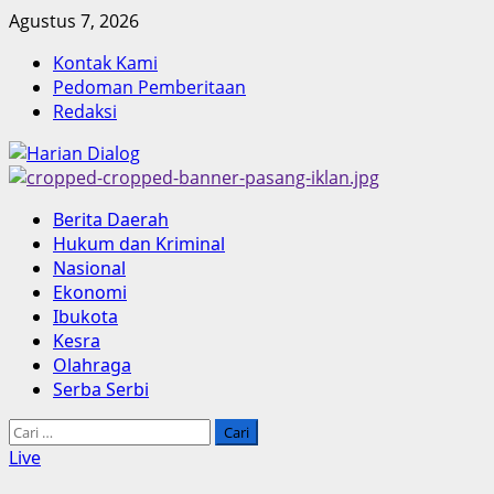
Skip
Agustus 7, 2026
to
Kontak Kami
content
Pedoman Pemberitaan
Redaksi
Primary
Berita Daerah
Menu
Hukum dan Kriminal
Nasional
Ekonomi
Ibukota
Kesra
Olahraga
Serba Serbi
Cari
untuk:
Live