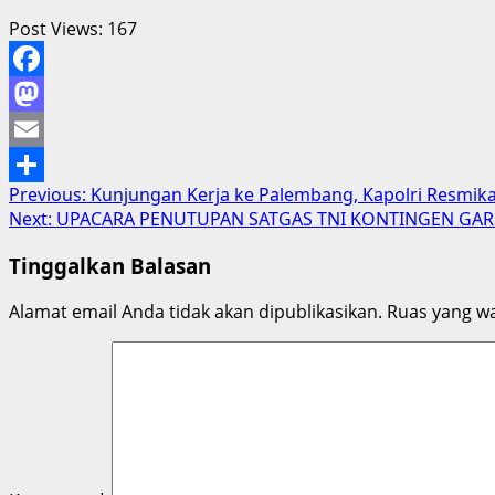
Post Views:
167
Facebook
Mastodon
Email
Post
Previous:
Kunjungan Kerja ke Palembang, Kapolri Resmika
Share
Next:
UPACARA PENUTUPAN SATGAS TNI KONTINGEN GARUD
navigation
Tinggalkan Balasan
Alamat email Anda tidak akan dipublikasikan.
Ruas yang wa