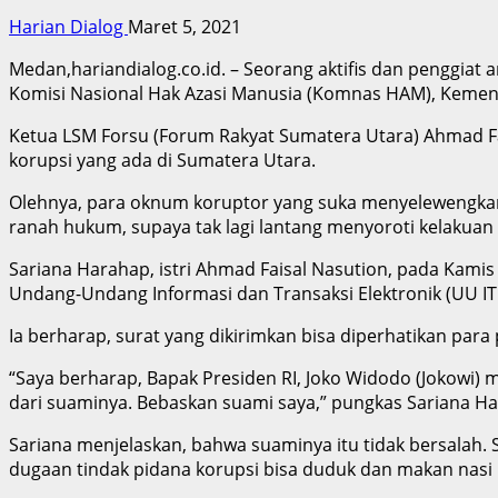
Harian Dialog
Maret 5, 2021
Medan,hariandialog.co.id. – Seorang aktifis dan penggiat
Komisi Nasional Hak Azasi Manusia (Komnas HAM), Kement
Ketua LSM Forsu (Forum Rakyat Sumatera Utara) Ahmad Fai
korupsi yang ada di Sumatera Utara.
Olehnya, para oknum koruptor yang suka menyelewengkan u
ranah hukum, supaya tak lagi lantang menyoroti kelakuan 
Sariana Harahap, istri Ahmad Faisal Nasution, pada Kami
Undang-Undang Informasi dan Transaksi Elektronik (UU ITE
Ia berharap, surat yang dikirimkan bisa diperhatikan para
“Saya berharap, Bapak Presiden RI, Joko Widodo (Jokowi)
dari suaminya. Bebaskan suami saya,” pungkas Sariana H
Sariana menjelaskan, bahwa suaminya itu tidak bersalah
dugaan tindak pidana korupsi bisa duduk dan makan nas