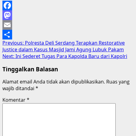
Facebook
Mastodon
Email
Post
Previous:
Polresta Deli Serdang Terapkan Restorative
Share
Justice dalam Kasus Masjid Jami Agung Lubuk Pakam
navigation
Next:
Ini Sederet Tugas Para Kapolda Baru dari Kapolri
Tinggalkan Balasan
Alamat email Anda tidak akan dipublikasikan.
Ruas yang
wajib ditandai
*
Komentar
*