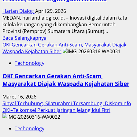
Harian Dialog
April 29, 2026
MEDAN, hariandialog.co.id. – Inovasi digital dalam tata
kelola keuangan yang dikembangkan Pemerintah
Provinsi (Pemprov) Sumatera Utara (Sumut)...
Read
Baca Selengkapnya
more
OKI Gencarkan Gerakan Anti-Scam, Masyarakat Diajak
about
Waspada Kejahatan Siber
Inovasi
Techonology
Digital
Keuangan
OKI Gencarkan Gerakan Anti-Scam,
Sumut
Masyarakat Diajak Waspada Kejahatan Siber
Berbuah
Prestasi,
Maret 16, 2026
Raih
Sinyal Terhubung, Silaturahmi Tersambung: Diskominfo
Penghargaan
OKI–Telkomsel Perkuat Jaringan Jelang Idul Fitri
Nasional
Techonology