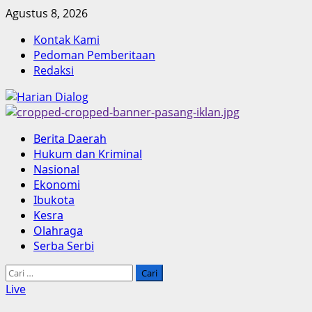
Skip
Agustus 8, 2026
to
Kontak Kami
content
Pedoman Pemberitaan
Redaksi
Primary
Berita Daerah
Menu
Hukum dan Kriminal
Nasional
Ekonomi
Ibukota
Kesra
Olahraga
Serba Serbi
Cari
untuk:
Live