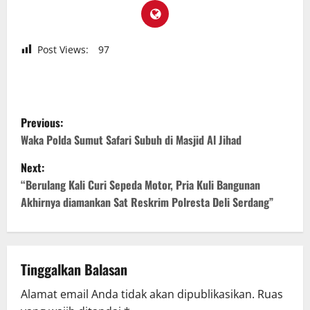
Post Views:
97
P
Previous:
o
Waka Polda Sumut Safari Subuh di Masjid Al Jihad
Next:
s
“Berulang Kali Curi Sepeda Motor, Pria Kuli Bangunan
t
Akhirnya diamankan Sat Reskrim Polresta Deli Serdang”
n
a
Tinggalkan Balasan
v
Alamat email Anda tidak akan dipublikasikan.
Ruas