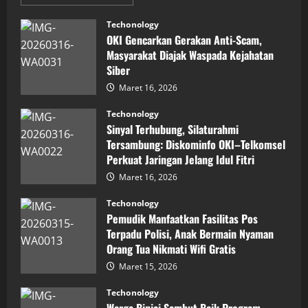
more
about
Inovasi
Techonology
Digital
OKI Gencarkan Gerakan Anti-Scam,
Keuangan
Sumut
Masyarakat Diajak Waspada Kejahatan
Berbuah
Siber
Prestasi,
Raih
Maret 16, 2026
Penghargaan
Nasional
Techonology
Sinyal Terhubung, Silaturahmi
Tersambung: Diskominfo OKI–Telkomsel
Perkuat Jaringan Jelang Idul Fitri
Maret 16, 2026
Techonology
Pemudik Manfaatkan Fasilitas Pos
Terpadu Polisi, Anak Bermain Nyaman
Orang Tua Nikmati Wifi Gratis
Maret 15, 2026
Techonology
Warga Binjai Sambut Baik Program