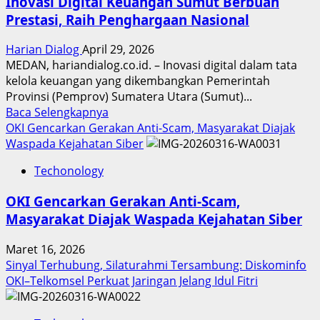
Inovasi Digital Keuangan Sumut Berbuah
Prestasi, Raih Penghargaan Nasional
Harian Dialog
April 29, 2026
MEDAN, hariandialog.co.id. – Inovasi digital dalam tata
kelola keuangan yang dikembangkan Pemerintah
Provinsi (Pemprov) Sumatera Utara (Sumut)...
Read
Baca Selengkapnya
more
OKI Gencarkan Gerakan Anti-Scam, Masyarakat Diajak
about
Waspada Kejahatan Siber
Inovasi
Techonology
Digital
Keuangan
OKI Gencarkan Gerakan Anti-Scam,
Sumut
Masyarakat Diajak Waspada Kejahatan Siber
Berbuah
Prestasi,
Maret 16, 2026
Raih
Sinyal Terhubung, Silaturahmi Tersambung: Diskominfo
Penghargaan
OKI–Telkomsel Perkuat Jaringan Jelang Idul Fitri
Nasional