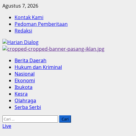
Skip
Agustus 7, 2026
to
Kontak Kami
content
Pedoman Pemberitaan
Redaksi
Primary
Berita Daerah
Menu
Hukum dan Kriminal
Nasional
Ekonomi
Ibukota
Kesra
Olahraga
Serba Serbi
Cari
untuk:
Live