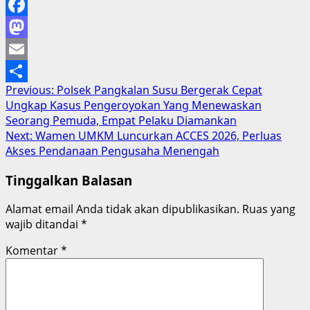
Facebook
Mastodon
Email
Post
Previous:
Polsek Pangkalan Susu Bergerak Cepat
Share
Ungkap Kasus Pengeroyokan Yang Menewaskan
navigation
Seorang Pemuda, Empat Pelaku Diamankan
Next:
Wamen UMKM Luncurkan ACCES 2026, Perluas
Akses Pendanaan Pengusaha Menengah
Tinggalkan Balasan
Alamat email Anda tidak akan dipublikasikan.
Ruas yang
wajib ditandai
*
Komentar
*