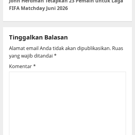
t
John Herdman Tetapkan 23 Pemain untuk Laga
FIFA Matchday Juni 2026
n
a
Tinggalkan Balasan
v
Alamat email Anda tidak akan dipublikasikan.
Ruas
i
yang wajib ditandai
*
g
Komentar
*
a
t
i
o
n