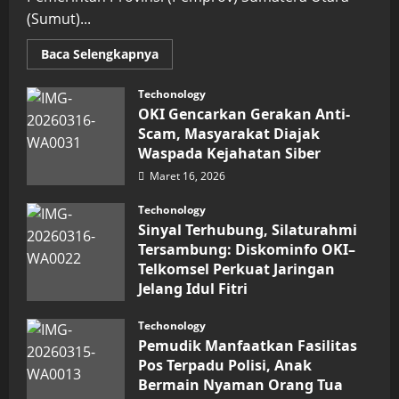
(Sumut)...
Read
Baca Selengkapnya
more
about
Inovasi
Techonology
Digital
OKI Gencarkan Gerakan Anti-
Keuangan
Sumut
Scam, Masyarakat Diajak
Berbuah
Waspada Kejahatan Siber
Prestasi,
Raih
Maret 16, 2026
Penghargaan
Nasional
Techonology
Sinyal Terhubung, Silaturahmi
Tersambung: Diskominfo OKI–
Telkomsel Perkuat Jaringan
Jelang Idul Fitri
Maret 16, 2026
Techonology
Pemudik Manfaatkan Fasilitas
Pos Terpadu Polisi, Anak
Bermain Nyaman Orang Tua