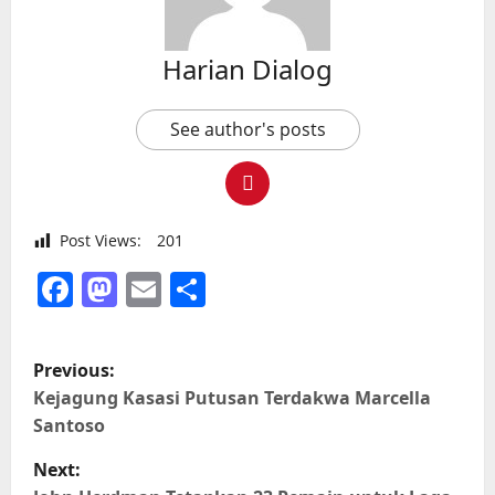
Harian Dialog
See author's posts
Post Views:
201
Facebook
Mastodon
Email
Share
P
Previous:
o
Kejagung Kasasi Putusan Terdakwa Marcella
Santoso
s
Next: