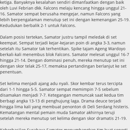
ketiga. Banyaknya kesalahan sendiri dimanfaatkan dengan baik
oleh Luvi Febrian dkk. Falcons melaju kencang hingga unggul 21-
16. Samator sempat berusaha mengejar, namun Falcons yang
lebih berpengalaman menutup set ini dengan kemenangan 25-19.
Kedudukan berbalik 2-1 untuk Falcons.
Dalam posisi tertekan, Samator justru tampil meledak di set
keempat. Sempat terjadi kejar-kejaran poin di angka 3-3, namun
setelah itu Samator tak terhentikan. Spike tajam Ageng Wardoyo
berkali-kali menembus blok Falcons. Samator melesat unggul 16-7
hingga 21-14. Dengan dominasi penuh, mereka menutup set ini
dengan skor telak 25-17, memaksa pertandingan berlanjut ke set
penentuan.
Set kelima menjadi ajang adu nyali. Skor kembar terus tercipta
dari 1-1 hingga 5-5. Samator sempat memimpin 7-5 sebelum
disamakan menjadi 7-7. Ketegangan memuncak saat kedua tim
berbagi angka 13-13 di penghujung laga. Drama deuce terjadi
hingga lima kali yang membuat penonton di Deli Serdang histeris.
Kematangan mental pemain muda Samator akhirnya teruji
setelah mereka menutup set kelima dengan skor dramatis 21-19.
​Keberhasilan Surabaya Samator menumbangkan tim kuat seperti