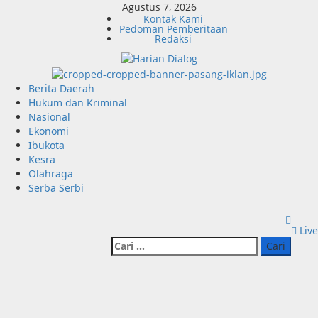
Skip
Agustus 7, 2026
Kontak Kami
to
Pedoman Pemberitaan
content
Redaksi
Primary
Berita Daerah
Menu
Hukum dan Kriminal
Nasional
Ekonomi
Ibukota
Kesra
Olahraga
Serba Serbi
Live
Cari
untuk: