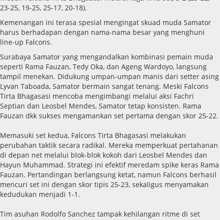
23-25, 19-25, 25-17, 20-18).
​Kemenangan ini terasa spesial mengingat skuad muda Samator
harus berhadapan dengan nama-nama besar yang menghuni
line-up Falcons.
Surabaya Samator yang mengandalkan kombinasi pemain muda
seperti Rama Fauzan, Tedy Oka, dan Ageng Wardoyo, langsung
tampil menekan. Didukung umpan-umpan manis dari setter asing
Lyvan Taboada, Samator bermain sangat tenang. Meski Falcons
Tirta Bhagasasi mencoba mengimbangi melalui aksi Fachri
Septian dan Leosbel Mendes, Samator tetap konsisten. Rama
Fauzan dkk sukses mengamankan set pertama dengan skor 25-22.
Memasuki set kedua, Falcons Tirta Bhagasasi melakukan
perubahan taktik secara radikal. Mereka memperkuat pertahanan
di depan net melalui blok-blok kokoh dari Leosbel Mendes dan
Hayun Muhammad. Strategi ini efektif meredam spike keras Rama
Fauzan. Pertandingan berlangsung ketat, namun Falcons berhasil
mencuri set ini dengan skor tipis 25-23, sekaligus menyamakan
kedudukan menjadi 1-1.
Tim asuhan Rodolfo Sanchez tampak kehilangan ritme di set