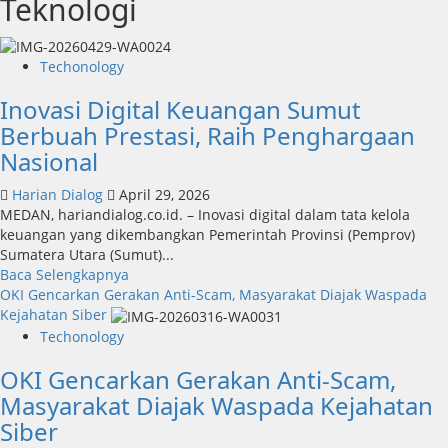
Teknologi
Techonology
Inovasi Digital Keuangan Sumut
Berbuah Prestasi, Raih Penghargaan
Nasional
Harian Dialog
April 29, 2026
MEDAN, hariandialog.co.id. – Inovasi digital dalam tata kelola
keuangan yang dikembangkan Pemerintah Provinsi (Pemprov)
Sumatera Utara (Sumut)...
Read
Baca Selengkapnya
more
OKI Gencarkan Gerakan Anti-Scam, Masyarakat Diajak Waspada
about
Kejahatan Siber
Inovasi
Techonology
Digital
OKI Gencarkan Gerakan Anti-Scam,
Keuangan
Sumut
Masyarakat Diajak Waspada Kejahatan
Berbuah
Siber
Prestasi,