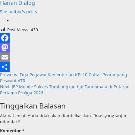
Harian Dialog
See author's posts
Post Views:
430
Facebook
Mastodon
Email
Post
Previous:
Tiga Pegawai Kementerian KP: 10 Daftar Penumpang
Share
Pesawat ATR
navigation
Next:
JEP Mobile Sukses Tumbangkan bjb Tandamata di Putaran
Pertama Proliga 2026
Tinggalkan Balasan
Alamat email Anda tidak akan dipublikasikan.
Ruas yang wajib
ditandai
*
Komentar
*