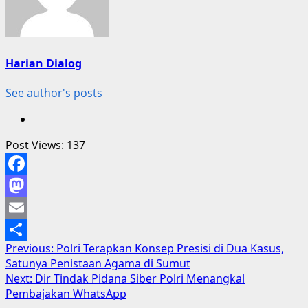
Harian Dialog
See author's posts
Post Views:
137
Facebook
Mastodon
Email
Post
Previous:
Polri Terapkan Konsep Presisi di Dua Kasus,
Share
Satunya Penistaan Agama di Sumut
navigation
Next:
Dir Tindak Pidana Siber Polri Menangkal
Pembajakan WhatsApp