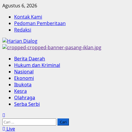
Skip
Agustus 6, 2026
to
Kontak Kami
content
Pedoman Pemberitaan
Redaksi
Primary
Berita Daerah
Menu
Hukum dan Kriminal
Nasional
Ekonomi
Ibukota
Kesra
Olahraga
Serba Serbi
Cari
untuk:
Live