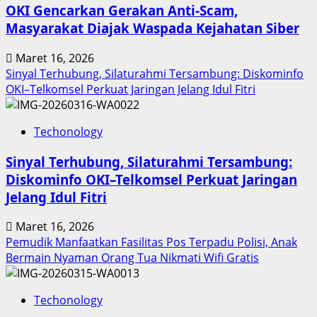
OKI Gencarkan Gerakan Anti-Scam,
Sumut
Masyarakat Diajak Waspada Kejahatan Siber
Berbuah
Prestasi,
Maret 16, 2026
Raih
Sinyal Terhubung, Silaturahmi Tersambung: Diskominfo
Penghargaan
OKI–Telkomsel Perkuat Jaringan Jelang Idul Fitri
Nasional
Techonology
Sinyal Terhubung, Silaturahmi Tersambung:
Diskominfo OKI–Telkomsel Perkuat Jaringan
Jelang Idul Fitri
Maret 16, 2026
Pemudik Manfaatkan Fasilitas Pos Terpadu Polisi, Anak
Bermain Nyaman Orang Tua Nikmati Wifi Gratis
Techonology