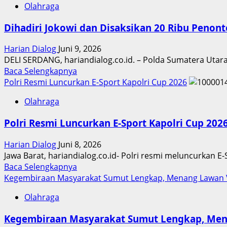
FIFA
Olahraga
Konsisten
Matchday
Cetak
Juni
Dihadiri Jokowi dan Disaksikan 20 Ribu Penon
Talenta,
Bank
Harian Dialog
Juni 9, 2026
Mandiri
DELI SERDANG, hariandialog.co.id. – Polda Sumatera Utar
Kembali
Read
Baca Selengkapnya
Dukung
more
Polri Resmi Luncurkan E-Sport Kapolri Cup 2026
Mandiri
about
Ciputra
Olahraga
Dihadiri
Golfpreneur
Jokowi
Junior
Polri Resmi Luncurkan E-Sport Kapolri Cup 202
dan
World
Disaksikan
Championship
Harian Dialog
Juni 8, 2026
20
2026
Jawa Barat, hariandialog.co.id- Polri resmi meluncurkan 
Ribu
Read
Baca Selengkapnya
Penonton,
more
Kegembiraan Masyarakat Sumut Lengkap, Menang Lawan Vi
Pengamanan
about
Polda
Olahraga
Polri
Sumut
Resmi
pada
Kegembiraan Masyarakat Sumut Lengkap, Mena
Luncurkan
Laga