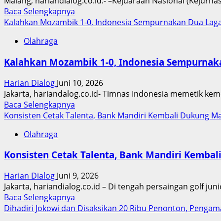
Malang, hariandialog.co.id.- –Kejuaraan Nasional (Kejurna
Mulai
Read
Baca Selengkapnya
Terasa,
more
Kalahkan Mozambik 1-0, Indonesia Sempurnakan Dua Laga
Pembelajaran
about
Lebih
Olahraga
Kejurnas
Interaktif
Tenis
dan
Kalahkan Mozambik 1-0, Indonesia Sempurnaka
Beregu
Modern
XX
Harian Dialog
Juni 10, 2026
Piala
Jakarta, hariandalog.co.id- Timnas Indonesia memetik kem
Ketua
Read
Baca Selengkapnya
Mahkamah
more
Konsisten Cetak Talenta, Bank Mandiri Kembali Dukung Ma
Agung
about
RI:
Olahraga
Kalahkan
Tema
Mozambik
“Semangat
Konsisten Cetak Talenta, Bank Mandiri Kembal
1-
Sportivitas
0,
dan
Harian Dialog
Juni 9, 2026
Indonesia
Kebersamaan”
Jakarta, hariandialog.co.id – Di tengah persaingan golf juni
Sempurnakan
Read
Baca Selengkapnya
Dua
more
Dihadiri Jokowi dan Disaksikan 20 Ribu Penonton, Penga
Laga
about