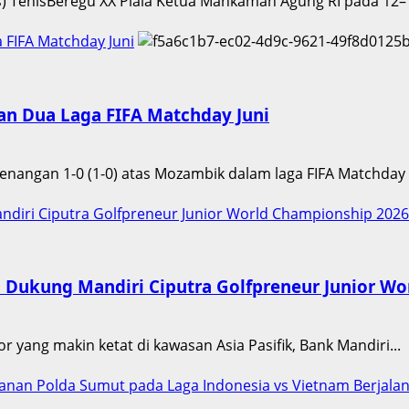
s) TenisBeregu XX Piala Ketua Mahkamah Agung RI pada 12–16
 FIFA Matchday Juni
n Dua Laga FIFA Matchday Juni
enangan 1-0 (1-0) atas Mozambik dalam laga FIFA Matchday 
ndiri Ciputra Golfpreneur Junior World Championship 2026
i Dukung Mandiri Ciputra Golfpreneur Junior W
or yang makin ketat di kawasan Asia Pasifik, Bank Mandiri...
manan Polda Sumut pada Laga Indonesia vs Vietnam Berjala