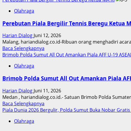
Olahraga
Perebutan Piala Bergilir Tennis Beregu Ketua 
Harian Dialog
Juni 12, 2026
Malang, hariandialog.co.id-Ribuan orang menghadiri aca
Read
Baca Selengkapnya
more
Brimob Polda Sumut All Out Amankan Piala AFF U-19 ASE
about
Olahraga
Perebutan
Piala
Brimob Polda Sumut All Out Amankan Piala AF
Bergilir
Tennis
Harian Dialog
Juni 11, 2026
Beregu
Medan , hariandialog.co.id.- Satuan Brimob Polda Sumat
Ketua
Read
Baca Selengkapnya
MA
more
Piala Dunia 2026 Bergulir, Polda Sumut Buka Nobar Gratis
RI
about
Olahraga
Brimob
Polda