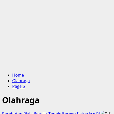
Home
Olahraga
Page 5
Olahraga
Perebutan Piala Bergilir Tennis Beregu Ketua MA RI