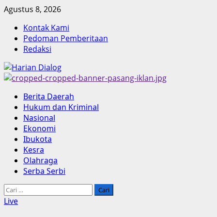
Skip
Agustus 8, 2026
to
Kontak Kami
content
Pedoman Pemberitaan
Redaksi
Primary
Berita Daerah
Menu
Hukum dan Kriminal
Nasional
Ekonomi
Ibukota
Kesra
Olahraga
Serba Serbi
Cari
untuk:
Live