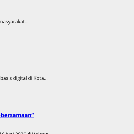
masyarakat...
is digital di Kota...
Kebersamaan”