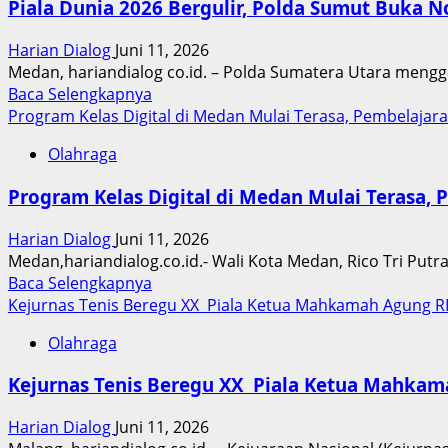
Piala Dunia 2026 Bergulir, Polda Sumut Buka N
Sumut
All
Harian Dialog
Juni 11, 2026
Out
Medan, hariandialog co.id. – Polda Sumatera Utara mengge
Amankan
Read
Baca Selengkapnya
Piala
more
Program Kelas Digital di Medan Mulai Terasa, Pembelajara
AFF
about
U-
Olahraga
Piala
19
Dunia
ASEAN
Program Kelas Digital di Medan Mulai Terasa, 
2026
Toba
Bergulir,
2026
Harian Dialog
Juni 11, 2026
Polda
Medan,hariandialog.co.id.- Wali Kota Medan, Rico Tri Putr
Sumut
Read
Baca Selengkapnya
Buka
more
Kejurnas Tenis Beregu XX Piala Ketua Mahkamah Agung R
Nobar
about
Gratis
Olahraga
Program
untuk
Kelas
Masyarakat
Kejurnas Tenis Beregu XX Piala Ketua Mahkam
Digital
hingga
di
Laga
Harian Dialog
Juni 11, 2026
Medan
Final