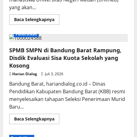
yang akan...
Read
Baca Selengkapnya
more
about
Pemkab
Pendidikan
Deli
Serdang
Terima
2.088
​SPMB SMPN di Bandung Barat Rampung,
Mahasiswa
Disdik Evaluasi Sisa Kuota Sekolah yang
KKN
Unimed
Kosong
Tahun
2026
Harian Dialog
Juli 3, 2026
Bandung Barat, hariandialog.co.id – Dinas
Pendidikan Kabupaten Bandung Barat (KBB) resmi
menyelesaikan tahapan Seleksi Penerimaan Murid
Baru...
Read
Baca Selengkapnya
more
about
SPMB