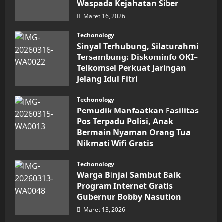
Waspada Kejahatan Siber
Prestasi,
Raih
Maret 16, 2026
Penghargaan
Nasional
Techonology
Sinyal Terhubung, Silaturahmi
Tersambung: Diskominfo OKI–
Telkomsel Perkuat Jaringan
Jelang Idul Fitri
Maret 16, 2026
Techonology
Pemudik Manfaatkan Fasilitas
Pos Terpadu Polisi, Anak
Bermain Nyaman Orang Tua
Nikmati Wifi Gratis
Maret 15, 2026
Techonology
Warga Binjai Sambut Baik
Program Internet Gratis
Gubernur Bobby Nasution
Maret 13, 2026