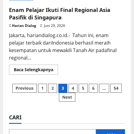
Sesuai,
Bupati
Enam Pelajar Ikuti Final Regional Asia
Minta
Verifikasi
Pasifik di Singapura
Ulang
dan
Harian Dialog
Juni 29, 2026
Fasilitasi
Anak
Jakarta, hariandialog.co.id.- Tahun ini, enam
Putus
Sekolah
pelajar terbaik dariIndonesia berhasil meraih
di
Purwodadi
kesempatan untuk mewakili Tanah Air padafinal
regional...
Read
Baca Selengkapnya
more
about
Enam
Pelajar
Paginasi
Previous
1
2
3
4
5
6
…
54
Ikuti
Final
Next
Regional
pos
Asia
Pasifik
di
Singapura
CARI