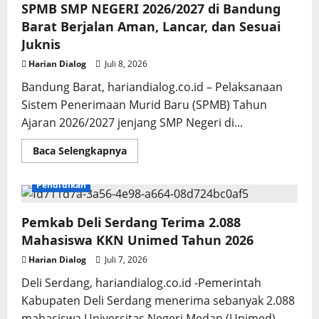
Murid
SPMB SMP NEGERI 2026/2027 di Bandung
Baru
Barat Berjalan Aman, Lancar, dan Sesuai
Selalu
Masalah
Juknis
Harian Dialog
Juli 8, 2026
Bandung Barat, hariandialog.co.id – Pelaksanaan
Sistem Penerimaan Murid Baru (SPMB) Tahun
Ajaran 2026/2027 jenjang SMP Negeri di...
Read
Baca Selengkapnya
more
about
SPMB
Pendidikan
SMP
NEGERI
2026/2027
di
Pemkab Deli Serdang Terima 2.088
Bandung
Mahasiswa KKN Unimed Tahun 2026
Barat
Berjalan
Aman,
Harian Dialog
Juli 7, 2026
Lancar,
dan
Deli Serdang, hariandialog.co.id -Pemerintah
Sesuai
Juknis
Kabupaten Deli Serdang menerima sebanyak 2.088
mahasiswa Universitas Negeri Medan (Unimed)