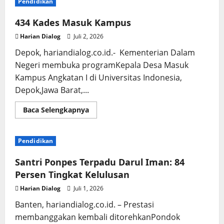
Pendidikan
SMPN
di
Bandung
434 Kades Masuk Kampus
Barat
Rampung,
Harian Dialog
Juli 2, 2026
Disdik
Evaluasi
Depok, hariandialog.co.id.- Kementerian Dalam
Sisa
Kuota
Negeri membuka programKepala Desa Masuk
Sekolah
yang
Kampus Angkatan I di Universitas Indonesia,
Kosong
Depok,Jawa Barat,...
Read
Baca Selengkapnya
more
about
434
Kades
Pendidikan
Masuk
Kampus
Santri Ponpes Terpadu Darul Iman: 84
Persen Tingkat Kelulusan
Harian Dialog
Juli 1, 2026
Banten, hariandialog.co.id. – Prestasi
membanggakan kembali ditorehkanPondok