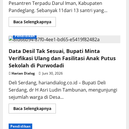
Pesantren Terpadu Darul Iman, Kabupaten
Pandeglang. Sebanyak 11dari 13 santri yang...
Read
Baca Selengkapnya
more
about
Santri
Pendidikan
Ponpes
Terpadu
Darul
Iman:
Data Desil Tak Sesuai, Bupati Minta
84
Verifikasi Ulang dan Fasilitasi Anak Putus
Persen
Tingkat
Sekolah di Purwodadi
Kelulusan
Harian Dialog
Juni 30, 2026
Deli Serdang, hariandialog.co.id – Bupati Deli
Serdang, dr H Asri Ludin Tambunan, mengunjungi
sejumlah warga di Desa...
Read
Baca Selengkapnya
more
about
Data
Desil
Pendidikan
Tak