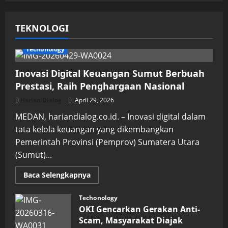
TEKNOLOGI
Techonology
Inovasi Digital Keuangan Sumut Berbuah
Prestasi, Raih Penghargaan Nasional
Harian Dialog
April 29, 2026
MEDAN, hariandialog.co.id. – Inovasi digital dalam
tata kelola keuangan yang dikembangkan
Pemerintah Provinsi (Pemprov) Sumatera Utara
(Sumut)...
Read
Baca Selengkapnya
more
about
Inovasi
Techonology
Digital
OKI Gencarkan Gerakan Anti-
Keuangan
Sumut
Scam, Masyarakat Diajak
Berbuah