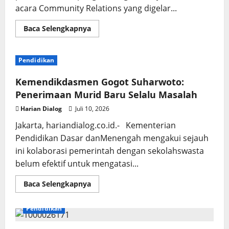
acara Community Relations yang digelar...
Read
Baca Selengkapnya
more
about
Cilegon
dan
Pendidikan
Batam:
Tenaris
Kucurkan
Kemendikdasmen Gogot Suharwoto:
Beasiswa
Untuk
Penerimaan Murid Baru Selalu Masalah
360
Siswa
Harian Dialog
Juli 10, 2026
Jakarta, hariandialog.co.id.- Kementerian
Pendidikan Dasar danMenengah mengakui sejauh
ini kolaborasi pemerintah dengan sekolahswasta
belum efektif untuk mengatasi...
Read
Baca Selengkapnya
more
about
Kemendikdasmen
Pendidikan
Gogot
Suharwoto:
Penerimaan