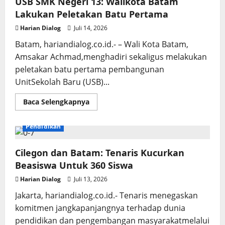
USB SMK Negeri 13: Walikota Batam
Lakukan Peletakan Batu Pertama
Harian Dialog
Juli 14, 2026
Batam, hariandialog.co.id.- – Wali Kota Batam,
Amsakar Achmad,menghadiri sekaligus melakukan
peletakan batu pertama pembangunan
UnitSekolah Baru (USB)...
Read
Baca Selengkapnya
more
about
USB
Pendidikan
SMK
Negeri
13:
Walikota
Cilegon dan Batam: Tenaris Kucurkan
Batam
Beasiswa Untuk 360 Siswa
Lakukan
Peletakan
Batu
Harian Dialog
Juli 13, 2026
Pertama
Jakarta, hariandialog.co.id.- Tenaris menegaskan
komitmen jangkapanjangnya terhadap dunia
pendidikan dan pengembangan masyarakatmelalui