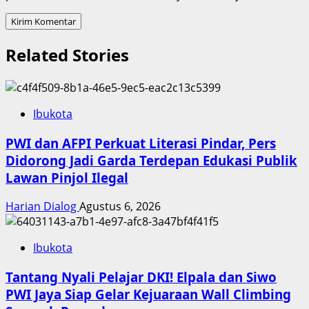
Related Stories
Ibukota
PWI dan AFPI Perkuat Literasi Pindar, Pers
Didorong Jadi Garda Terdepan Edukasi Publik
Lawan Pinjol Ilegal
Harian Dialog
Agustus 6, 2026
Ibukota
Tantang Nyali Pelajar DKI! Elpala dan Siwo
PWI Jaya Siap Gelar Kejuaraan Wall Climbing