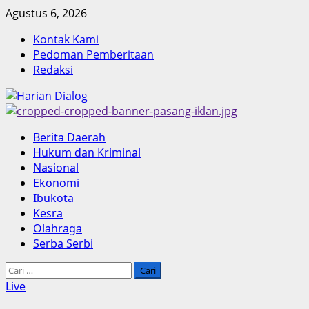
Skip
Agustus 6, 2026
to
Kontak Kami
content
Pedoman Pemberitaan
Redaksi
Primary
Berita Daerah
Menu
Hukum dan Kriminal
Nasional
Ekonomi
Ibukota
Kesra
Olahraga
Serba Serbi
Cari
untuk:
Live