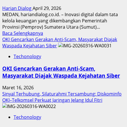
Harian Dialog
April 29, 2026
MEDAN, hariandialog.co.id. – Inovasi digital dalam tata
kelola keuangan yang dikembangkan Pemerintah
Provinsi (Pemprov) Sumatera Utara (Sumut)...
Read
Baca Selengkapnya
more
OKI Gencarkan Gerakan Anti-Scam, Masyarakat Diajak
about
Waspada Kejahatan Siber
Inovasi
Techonology
Digital
Keuangan
OKI Gencarkan Gerakan Anti-Scam,
Sumut
Masyarakat Diajak Waspada Kejahatan Siber
Berbuah
Prestasi,
Maret 16, 2026
Raih
Sinyal Terhubung, Silaturahmi Tersambung: Diskominfo
Penghargaan
OKI–Telkomsel Perkuat Jaringan Jelang Idul Fitri
Nasional
Techonology