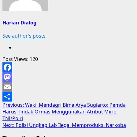
Harian Dialog
See author's posts
Post Views:
120
Facebook
Mastodon
Email
Post
Previous:
Wakil Mendagri Bima Arya Sugiarto: Pemda
Share
Harus Tindak Ormas Menggunakan Atribut Mirip
navigation
TNI/Polri
Next:
Polisi Ungkap Lab Ilegal Memproduksi Narkoba