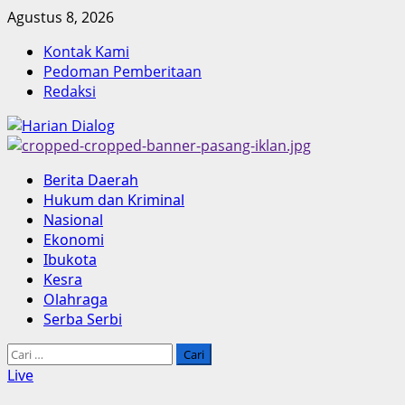
Skip
Agustus 8, 2026
to
Kontak Kami
content
Pedoman Pemberitaan
Redaksi
Primary
Berita Daerah
Menu
Hukum dan Kriminal
Nasional
Ekonomi
Ibukota
Kesra
Olahraga
Serba Serbi
Cari
untuk:
Live