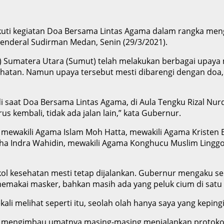
ti kegiatan Doa Bersama Lintas Agama dalam rangka mengh
enderal Sudirman Medan, Senin (29/3/2021).
v) Sumatera Utara (Sumut) telah melakukan berbagai upaya
sehatan. Namun upaya tersebut mesti dibarengi dengan doa,
saat Doa Bersama Lintas Agama, di Aula Tengku Rizal Nurd
s kembali, tidak ada jalan lain,” kata Gubernur.
n mewakili Agama Islam Moh Hatta, mewakili Agama Kristen E
a Indra Wahidin, mewakili Agama Konghucu Muslim Linggou
kol kesehatan mesti tetap dijalankan. Gubernur mengaku s
emakai masker, bahkan masih ada yang peluk cium di satu 
kali melihat seperti itu, seolah olah hanya saya yang kepin
r mengimbau umatnya masing-masing menjalankan protokol