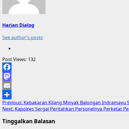
Harian Dialog
See author's posts
Post Views:
132
Facebook
Mastodon
Email
Post
Previous:
Kebakaran Kilang Minyak Balongan Indramayu 
Share
Next:
Kapolres Sergai Peritahkan Personelnya Perketat P
navigation
Tinggalkan Balasan