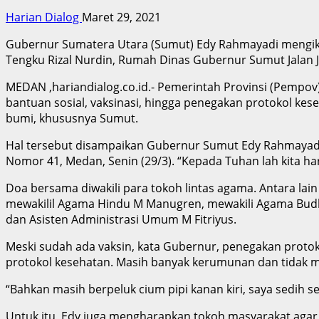
Harian Dialog
Maret 29, 2021
Gubernur Sumatera Utara (Sumut) Edy Rahmayadi mengiku
Tengku Rizal Nurdin, Rumah Dinas Gubernur Sumut Jalan J
MEDAN ,hariandialog.co.id.- Pemerintah Provinsi (Pempo
bantuan sosial, vaksinasi, hingga penegakan protokol ke
bumi, khususnya Sumut.
Hal tersebut disampaikan Gubernur Sumut Edy Rahmayadi 
Nomor 41, Medan, Senin (29/3). “Kepada Tuhan lah kita haru
Doa bersama diwakili para tokoh lintas agama. Antara lai
mewakilil Agama Hindu M Manugren, mewakili Agama Budh
dan Asisten Administrasi Umum M Fitriyus.
Meski sudah ada vaksin, kata Gubernur, penegakan proto
protokol kesehatan. Masih banyak kerumunan dan tidak m
“Bahkan masih berpeluk cium pipi kanan kiri, saya sedih se
Untuk itu, Edy juga mengharapkan tokoh masyarakat aga