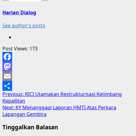
Harian Dialog
See author's posts
Post Views:
173
Facebook
Mastodon
Email
Post
Previous:
RICI Utamakan Restrukturisasi Ketimbang
Share
Kepailitan
navigation
Next:
KY Menanggapi Laporan HMTI Atas Perkara
Lapangan Gembira
Tinggalkan Balasan