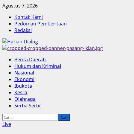
Skip
Agustus 7, 2026
to
Kontak Kami
content
Pedoman Pemberitaan
Redaksi
Primary
Berita Daerah
Menu
Hukum dan Kriminal
Nasional
Ekonomi
Ibukota
Kesra
Olahraga
Serba Serbi
Cari
untuk:
Live