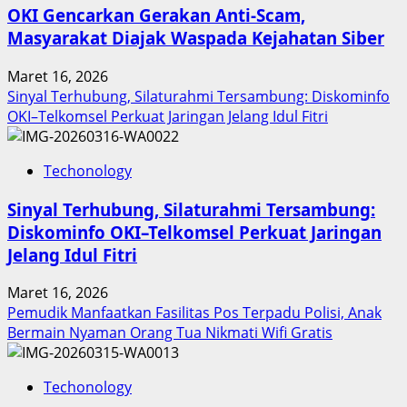
Keuangan
OKI Gencarkan Gerakan Anti-Scam,
Sumut
Masyarakat Diajak Waspada Kejahatan Siber
Berbuah
Prestasi,
Maret 16, 2026
Raih
Sinyal Terhubung, Silaturahmi Tersambung: Diskominfo
Penghargaan
OKI–Telkomsel Perkuat Jaringan Jelang Idul Fitri
Nasional
Techonology
Sinyal Terhubung, Silaturahmi Tersambung:
Diskominfo OKI–Telkomsel Perkuat Jaringan
Jelang Idul Fitri
Maret 16, 2026
Pemudik Manfaatkan Fasilitas Pos Terpadu Polisi, Anak
Bermain Nyaman Orang Tua Nikmati Wifi Gratis
Techonology