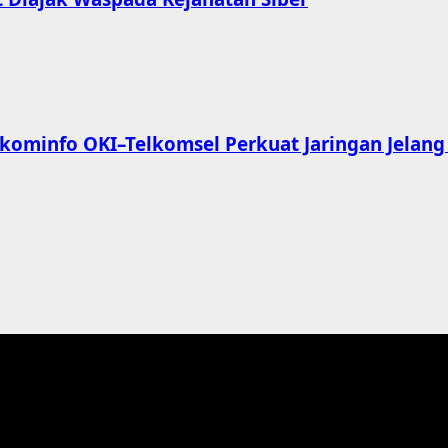
kominfo OKI–Telkomsel Perkuat Jaringan Jelang I