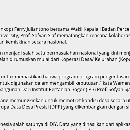
menkop) Ferry Juliantono bersama Wakil Kepala I Badan Perc
University, Prof. Sofyan Sjaf mematangkan rencana kolabo
 kemiskinan secara nasional.
 menjadi salah satu permasalahan nasional yang kini men
telah dirumuskan mulai dari Koperasi Desa/ Kelurahan (Kop
 untuk memastikan bahwa program-program pengentasan kem
ntuk digunakan dalam mengambil keputusan,” kata Wamenk
ngunan Dari Institut Pertanian Bogor (IPB) Prof. Sofyan Sja
 yang memungkinkan untuk memotret kondisi desa secara utu
erupa Data Desa Presisi (DPP) yang dikembangkan dengan sist
onesia salah satunya di DIY. Data yang dihasilkan dari aplika