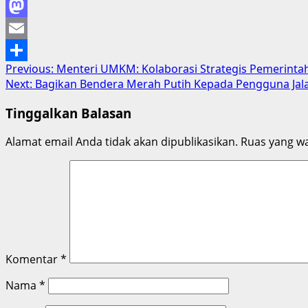
Facebook
Mastodon
Email
Post
Previous:
Menteri UMKM: Kolaborasi Strategis Pemerint
Share
Next:
Bagikan Bendera Merah Putih Kepada Pengguna Jal
navigation
Tinggalkan Balasan
Alamat email Anda tidak akan dipublikasikan.
Ruas yang wa
Komentar
*
Nama
*