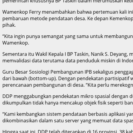
pemerintah khususnya BP Taskin dalam merumuskan kebij
Wamenkop Ferry menambahkan bahwa pertemuan kali ini 
pembaruan metode pendataan desa. Ke depan Kemenkop s
pihak.
“Kita ingin punya semangat yang sama untuk membangun d
Wamenkop.
Sementara itu Wakil Kepala I BP Taskin, Nanik S. Deyang,
memvalidasi data terutama data penduduk miskin di Indon
Guru Besar Sosiologi Pembangunan IPB sekaligus penggaga
dari bawah (bottom-up). Dengan pendekatan partisipatif 
perencanaan pembangunan di desa. “Kita perlu merekognisi
DDP menggabungkan pendekatan mikro spasial dengan duk
dikumpulkan tidak hanya mencakup objek fisik seperti ban
“Kami kembangkan sistem pendataan berbasis aplikasi yang
dikombinasikan dalam satu server yang memuat data spasi
Hingga saat ini, DDP telah diterapkan di 16 provinsi, 38 