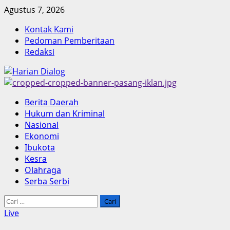
Skip
Agustus 7, 2026
to
Kontak Kami
content
Pedoman Pemberitaan
Redaksi
Primary
Berita Daerah
Menu
Hukum dan Kriminal
Nasional
Ekonomi
Ibukota
Kesra
Olahraga
Serba Serbi
Cari
untuk:
Live