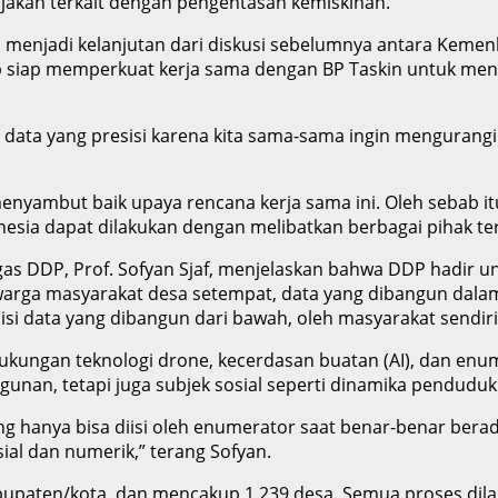
akan terkait dengan pengentasan kemiskinan.
menjadi kelanjutan dari diskusi sebelumnya antara Keme
iap memperkuat kerja sama dengan BP Taskin untuk meni
ata yang presisi karena kita sama-sama ingin mengurangi
 menyambut baik upaya rencana kerja sama ini. Oleh sebab i
esia dapat dilakukan dengan melibatkan berbagai pihak te
s DDP, Prof. Sofyan Sjaf, menjelaskan bahwa DDP hadir un
warga masyarakat desa setempat, data yang dibangun dalam
 data yang dibangun dari bawah, oleh masyarakat sendiri,”
ungan teknologi drone, kecerdasan buatan (AI), dan enum
gunan, tetapi juga subjek sosial seperti dinamika penduduk
 hanya bisa diisi oleh enumerator saat benar-benar berada
al dan numerik,” terang Sofyan.
kabupaten/kota, dan mencakup 1.239 desa. Semua proses dilak