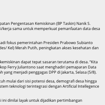
epatan Pengentasan Kemiskinan (BP Taskin) Nanik S.
rasi/kerja sama untuk memperkuat pemanfaatan data desa
jadi fokus pemerintahan Presiden Prabowo Subianto
des/ Kel) Merah Putih, peningkatan akses kesehatan dan
iskinan dapat tepat sasaran terutama di desa. “Kita
op Ferry Juliantono saat menghadiri pemaparan Data
h yang menjadi penggagas DPP di Jakarta, Selasa (5/8).
h mulai dari sisi potensi desa, demografi desa hingga
em teknologi terintegrasi dengan Artificial Intellegence
si ini dinilai layak untuk dijadikan pertimbangan