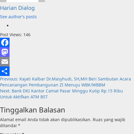
Harian Dialog
See author's posts
Post Views:
146
Facebook
Mastodon
Email
Post
Previous:
Kajati Kalbar Dr.Masyhudi, SH,MH Beri Sambutan Acara
Share
Pencanangan Pembangunan ZI Menuju WBK/WBBM
navigation
Next:
Bank DKI Kantor Camat Pasar Minggu Kutip Rp.15 Ribu
Untuk Aktifkan ATM BST
Tinggalkan Balasan
Alamat email Anda tidak akan dipublikasikan.
Ruas yang wajib
ditandai
*