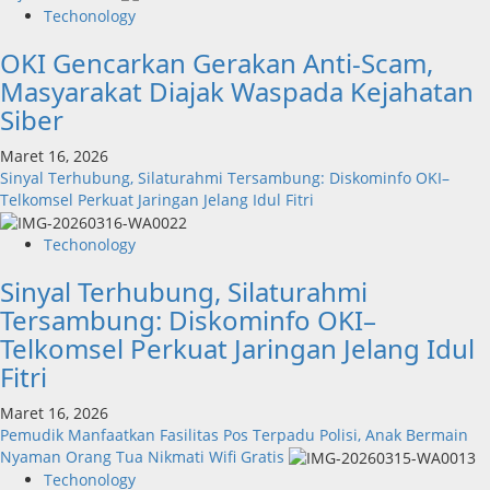
Inovasi
Techonology
Digital
OKI Gencarkan Gerakan Anti-Scam,
Keuangan
Sumut
Masyarakat Diajak Waspada Kejahatan
Berbuah
Siber
Prestasi,
Raih
Maret 16, 2026
Penghargaan
Sinyal Terhubung, Silaturahmi Tersambung: Diskominfo OKI–
Nasional
Telkomsel Perkuat Jaringan Jelang Idul Fitri
Techonology
Sinyal Terhubung, Silaturahmi
Tersambung: Diskominfo OKI–
Telkomsel Perkuat Jaringan Jelang Idul
Fitri
Maret 16, 2026
Pemudik Manfaatkan Fasilitas Pos Terpadu Polisi, Anak Bermain
Nyaman Orang Tua Nikmati Wifi Gratis
Techonology