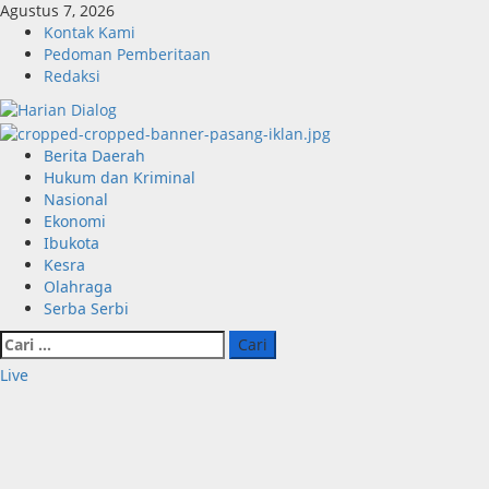
Skip
Agustus 7, 2026
to
Kontak Kami
content
Pedoman Pemberitaan
Redaksi
Primary
Berita Daerah
Menu
Hukum dan Kriminal
Nasional
Ekonomi
Ibukota
Kesra
Olahraga
Serba Serbi
Cari
untuk:
Live