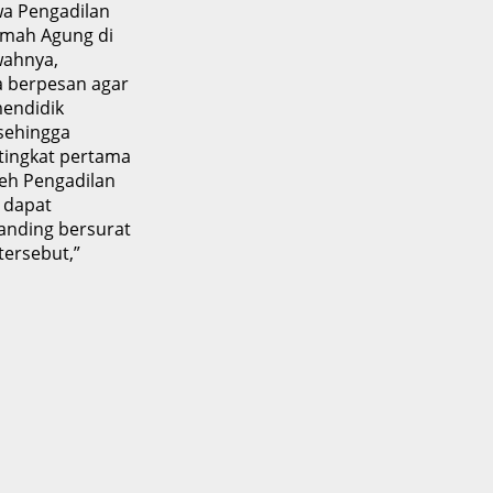
 Pengadilan
amah Agung di
wahnya,
a berpesan agar
mendidik
sehingga
tingkat pertama
leh Pengadilan
k dapat
anding bersurat
ersebut,”