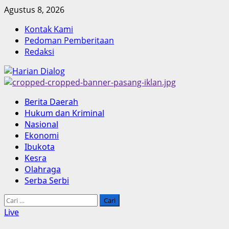
Skip
Agustus 8, 2026
to
Kontak Kami
content
Pedoman Pemberitaan
Redaksi
Primary
Berita Daerah
Menu
Hukum dan Kriminal
Nasional
Ekonomi
Ibukota
Kesra
Olahraga
Serba Serbi
Cari
untuk:
Live