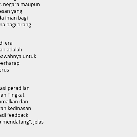
k, negara maupun
pesan yang
da iman bagi
ma bagi orang
i era
kan adalah
 bawahnya untuk
berharap
terus
si peradilan
an Tingkat
simalkan dan
tan kedinasan
adi feedback
mendatang”, jelas