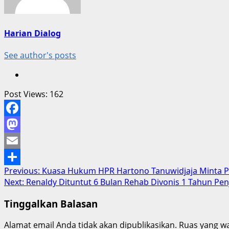
Harian Dialog
See author's posts
Post Views:
162
Facebook
Mastodon
Email
Post
Previous:
Kuasa Hukum HPR Hartono Tanuwidjaja Minta P
Share
Next:
Renaldy Dituntut 6 Bulan Rehab Divonis 1 Tahun Penj
navigation
Tinggalkan Balasan
Alamat email Anda tidak akan dipublikasikan.
Ruas yang wa