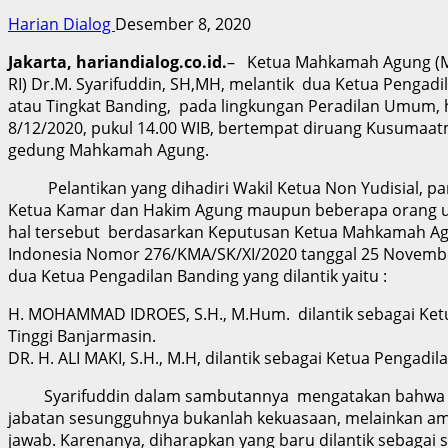
Harian Dialog
Desember 8, 2020
Jakarta, hariandialog.co.id.
– Ketua Mahkamah Agung (
RI) Dr.M. Syarifuddin, SH,MH, melantik dua Ketua Pengadil
atau Tingkat Banding, pada lingkungan Peradilan Umum, h
8/12/2020, pukul 14.00 WIB, bertempat diruang Kusumaatma
gedung Mahkamah Agung.
Pelantikan yang dihadiri Wakil Ketua Non Yudisial, pa
Ketua Kamar dan Hakim Agung maupun beberapa orang
hal tersebut berdasarkan Keputusan Ketua Mahkamah Ag
Indonesia Nomor 276/KMA/SK/XI/2020 tanggal 25 Novemb
dua Ketua Pengadilan Banding yang dilantik yaitu :
H. MOHAMMAD IDROES, S.H., M.Hum. dilantik sebagai Ket
Tinggi Banjarmasin.
DR. H. ALI MAKI, S.H., M.H, dilantik sebagai Ketua Pengadil
Syarifuddin dalam sambutannya mengatakan bahwa h
jabatan sesungguhnya bukanlah kekuasaan, melainkan a
jawab. Karenanya, diharapkan yang baru dilantik sebagai 