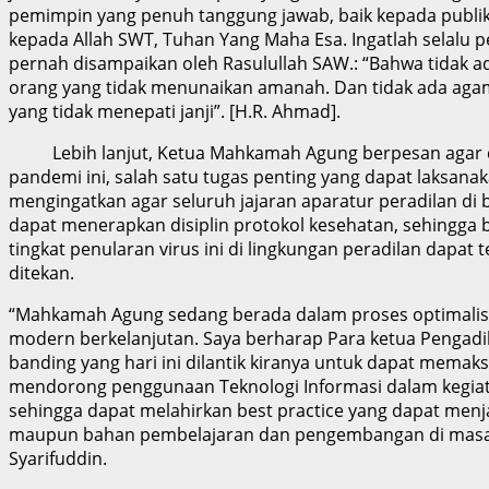
pemimpin yang penuh tanggung jawab, baik kepada publi
kepada Allah SWT, Tuhan Yang Maha Esa. Ingatlah selalu 
pernah disampaikan oleh Rasulullah SAW.: “Bahwa tidak a
orang yang tidak menunaikan amanah. Dan tidak ada aga
yang tidak menepati janji”. [H.R. Ahmad].
Lebih lanjut, Ketua Mahkamah Agung berpesan agar d
pandemi ini, salah satu tugas penting yang dapat laksana
mengingatkan agar seluruh jajaran aparatur peradilan di
dapat menerapkan disiplin protokol kesehatan, sehingga 
tingkat penularan virus ini di lingkungan peradilan dapat 
ditekan.
“Mahkamah Agung sedang berada dalam proses optimalisa
modern berkelanjutan. Saya berharap Para ketua Pengadil
banding yang hari ini dilantik kiranya untuk dapat memak
mendorong penggunaan Teknologi Informasi dalam kegia
sehingga dapat melahirkan best practice yang dapat menj
maupun bahan pembelajaran dan pengembangan di masa 
Syarifuddin.