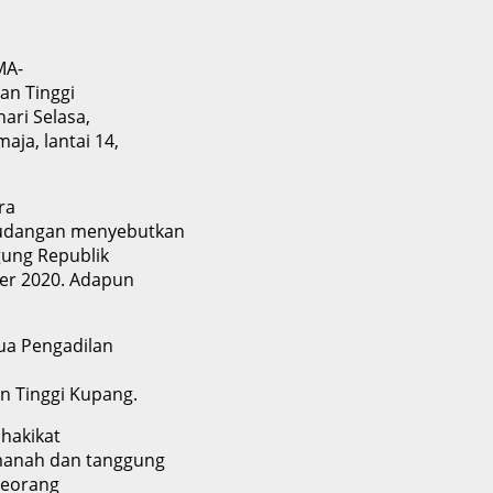
MA-
an Tinggi
ari Selasa,
ja, lantai 14,
ra
 udangan menyebutkan
ung Republik
er 2020. Adapun
ua Pengadilan
an Tinggi Kupang.
akikat
manah dan tanggung
seorang