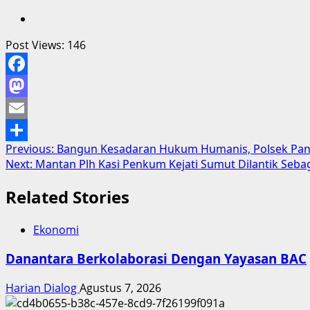
Post Views:
146
Facebook
Mastodon
Email
Post
Previous:
Bangun Kesadaran Hukum Humanis, Polsek Pancur
Share
Next:
Mantan Plh Kasi Penkum Kejati Sumut Dilantik Seba
navigation
Related Stories
Ekonomi
Danantara Berkolaborasi Dengan Yayasan BAC
Harian Dialog
Agustus 7, 2026