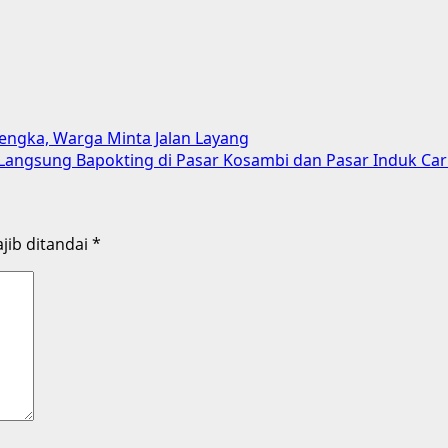
lengka, Warga Minta Jalan Layang
au Langsung Bapokting di Pasar Kosambi dan Pasar Induk C
jib ditandai
*