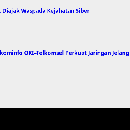
 Diajak Waspada Kejahatan Siber
kominfo OKI–Telkomsel Perkuat Jaringan Jelang I