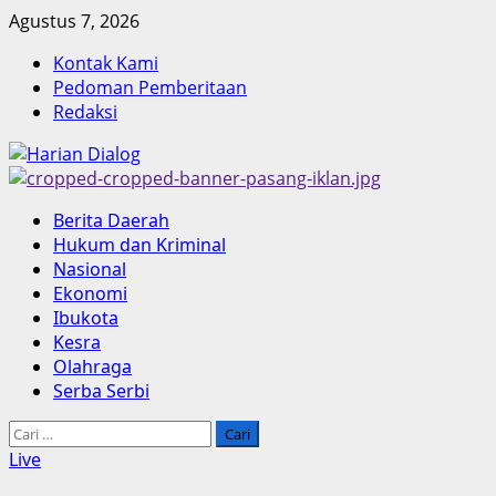
Skip
Agustus 7, 2026
to
Kontak Kami
content
Pedoman Pemberitaan
Redaksi
Primary
Berita Daerah
Menu
Hukum dan Kriminal
Nasional
Ekonomi
Ibukota
Kesra
Olahraga
Serba Serbi
Cari
untuk:
Live