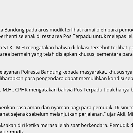
a Bandung pada arus mudik terlihat ramai oleh para pemudi
erhenti sejenak di rest area Pos Terpadu untuk melepas l
I.K., M.H mengatakan bahwa di lokasi tersebut terlihat p
i area bermain yang telah disiapkan khusus, sementara para
 pelayanan Polresta Bandung kepada masyarakat, khususnya
 diharapkan para pengendara dapat memulihkan kondisi s
K., M.H., CPHR mengatakan bahwa Pos Terpadu tidak hanya 
kan rasa aman dan nyaman bagi para pemudik. Di sini terse
tirahat sejenak sebelum melanjutkan perjalanan,” ujar Aldi, 
ksakan diri ketika merasa lelah saat berkendara. Pemud
alur mudik.