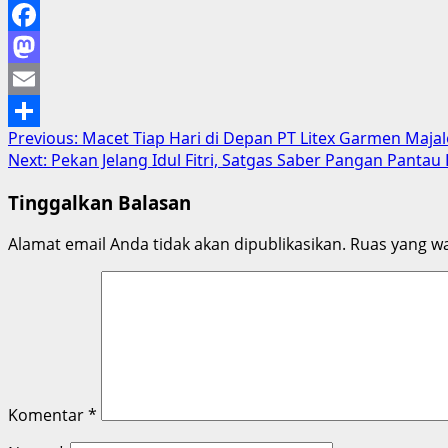
Facebook
Mastodon
Email
Post
Previous:
Macet Tiap Hari di Depan PT Litex Garmen Maja
Share
Next:
Pekan Jelang Idul Fitri, Satgas Saber Pangan Pant
navigation
Tinggalkan Balasan
Alamat email Anda tidak akan dipublikasikan.
Ruas yang wa
Komentar
*