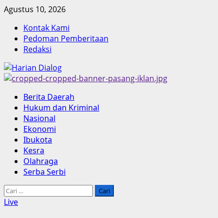
Skip
Agustus 10, 2026
to
Kontak Kami
content
Pedoman Pemberitaan
Redaksi
Primary
Berita Daerah
Menu
Hukum dan Kriminal
Nasional
Ekonomi
Ibukota
Kesra
Olahraga
Serba Serbi
Cari
untuk:
Live