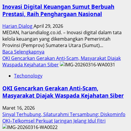
Inovasi Digital Keuangan Sumut Berbuah
Prestasi, Raih Penghargaan Nasional
Harian Dialog
April 29, 2026
MEDAN, hariandialog.co.id. – Inovasi digital dalam tata
kelola keuangan yang dikembangkan Pemerintah
Provinsi (Pemprov) Sumatera Utara (Sumut)...
Read
Baca Selengkapnya
more
OKI Gencarkan Gerakan Anti-Scam, Masyarakat Diajak
about
Waspada Kejahatan Siber
Inovasi
Techonology
Digital
Keuangan
OKI Gencarkan Gerakan Anti-Scam,
Sumut
Masyarakat Diajak Waspada Kejahatan Siber
Berbuah
Prestasi,
Maret 16, 2026
Raih
Sinyal Terhubung, Silaturahmi Tersambung: Diskominfo
Penghargaan
OKI–Telkomsel Perkuat Jaringan Jelang Idul Fitri
Nasional