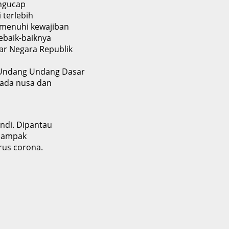
ngucap
 terlebih
emenuhi kewajiban
ebaik-baiknya
ar Negara Republik
 Undang Undang Dasar
pada nusa dan
ndi. Dipantau
 nampak
rus corona.