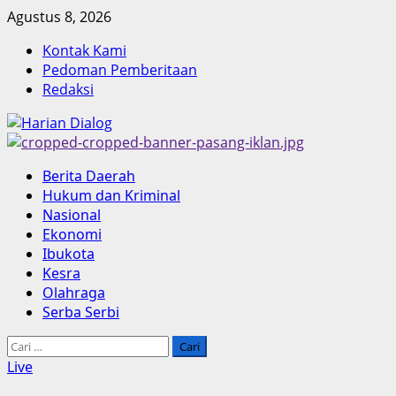
Skip
Agustus 8, 2026
to
Kontak Kami
content
Pedoman Pemberitaan
Redaksi
Primary
Berita Daerah
Menu
Hukum dan Kriminal
Nasional
Ekonomi
Ibukota
Kesra
Olahraga
Serba Serbi
Cari
untuk:
Live