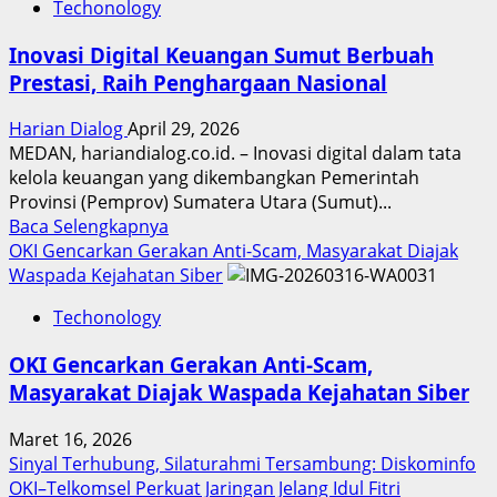
Techonology
Inovasi Digital Keuangan Sumut Berbuah
Prestasi, Raih Penghargaan Nasional
Harian Dialog
April 29, 2026
MEDAN, hariandialog.co.id. – Inovasi digital dalam tata
kelola keuangan yang dikembangkan Pemerintah
Provinsi (Pemprov) Sumatera Utara (Sumut)...
Read
Baca Selengkapnya
more
OKI Gencarkan Gerakan Anti-Scam, Masyarakat Diajak
about
Waspada Kejahatan Siber
Inovasi
Techonology
Digital
Keuangan
OKI Gencarkan Gerakan Anti-Scam,
Sumut
Masyarakat Diajak Waspada Kejahatan Siber
Berbuah
Prestasi,
Maret 16, 2026
Raih
Sinyal Terhubung, Silaturahmi Tersambung: Diskominfo
Penghargaan
OKI–Telkomsel Perkuat Jaringan Jelang Idul Fitri
Nasional