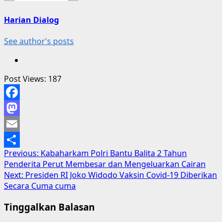
Harian Dialog
See author's posts
Post Views:
187
Facebook
Mastodon
Email
Post
Previous:
Kabaharkam Polri Bantu Balita 2 Tahun
Share
Penderita Perut Membesar dan Mengeluarkan Cairan
navigation
Next:
Presiden RI Joko Widodo Vaksin Covid-19 Diberikan
Secara Cuma cuma
Tinggalkan Balasan