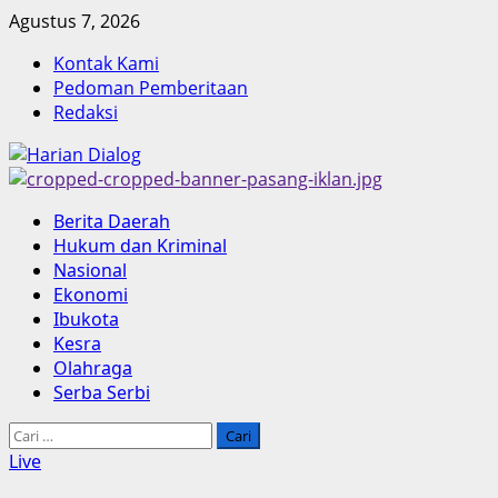
Skip
Agustus 7, 2026
to
Kontak Kami
content
Pedoman Pemberitaan
Redaksi
Primary
Berita Daerah
Menu
Hukum dan Kriminal
Nasional
Ekonomi
Ibukota
Kesra
Olahraga
Serba Serbi
Cari
untuk:
Live