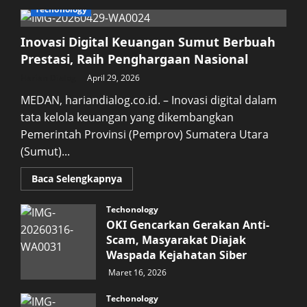
Techonology
Inovasi Digital Keuangan Sumut Berbuah
Prestasi, Raih Penghargaan Nasional
Harian Dialog
April 29, 2026
MEDAN, hariandialog.co.id. – Inovasi digital dalam
tata kelola keuangan yang dikembangkan
Pemerintah Provinsi (Pemprov) Sumatera Utara
(Sumut)...
Read
Baca Selengkapnya
more
about
Inovasi
Techonology
Digital
OKI Gencarkan Gerakan Anti-
Keuangan
Sumut
Scam, Masyarakat Diajak
Berbuah
Waspada Kejahatan Siber
Prestasi,
Raih
Maret 16, 2026
Penghargaan
Nasional
Techonology