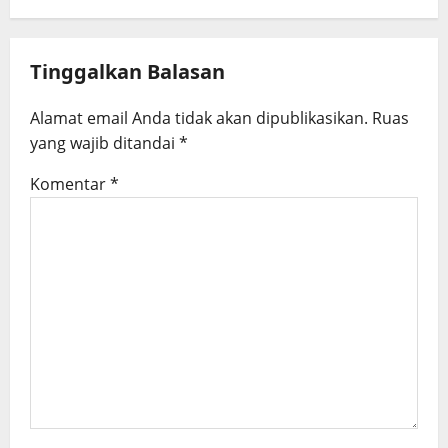
i
g
Tinggalkan Balasan
a
Alamat email Anda tidak akan dipublikasikan.
Ruas
t
yang wajib ditandai
*
i
Komentar
*
o
n