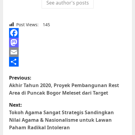
See author's posts
Post Views:
145
Facebook
Mastodon
Email
Share
P
Previous:
o
Akhir Tahun 2020, Proyek Pembangunan Rest
s
Area di Puncak Bogor Meleset dari Target
t
Next:
n
Tokoh Agama Sangat Strategis Sandingkan
Nilai Agama & Nasionalisme untuk Lawan
a
Paham Radikal Intoleran
v