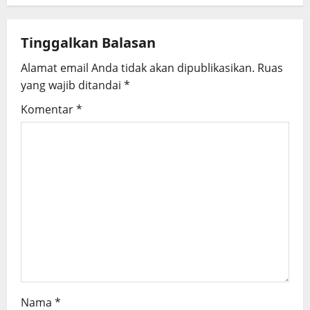
a
Tinggalkan Balasan
v
Alamat email Anda tidak akan dipublikasikan.
Ruas
i
yang wajib ditandai
*
g
Komentar
*
a
t
i
o
n
Nama
*