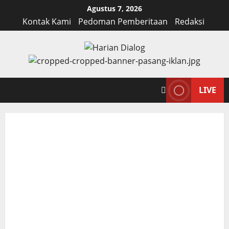
Skip
Agustus 7, 2026
to
Kontak Kami
Pedoman Pemberitaan
Redaksi
content
LIVE