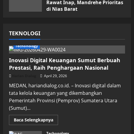
Rawat Inap, Mandrehe Prioritas
di Nias Barat
Juli 16, 2026
TEKNOLOGI
Techonology
Inovasi Digital Keuangan Sumut Berbuah
Prestasi, Raih Penghargaan Nasional
Harian Dialog
April 29, 2026
MEDAN, hariandialog.co.id. – Inovasi digital dalam
tata kelola keuangan yang dikembangkan
Pemerintah Provinsi (Pemprov) Sumatera Utara
(Sumut)...
Read
Baca Selengkapnya
more
about
Inovasi
Techonology