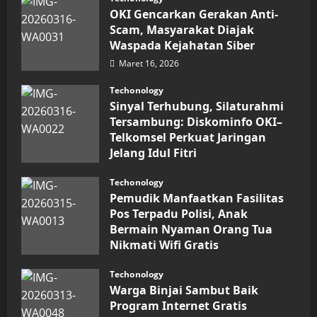
Digital
OKI Gencarkan Gerakan Anti-
Keuangan
Sumut
Scam, Masyarakat Diajak
Berbuah
Waspada Kejahatan Siber
Prestasi,
Raih
Maret 16, 2026
Penghargaan
Nasional
Techonology
Sinyal Terhubung, Silaturahmi
Tersambung: Diskominfo OKI–
Telkomsel Perkuat Jaringan
Jelang Idul Fitri
Maret 16, 2026
Techonology
Pemudik Manfaatkan Fasilitas
Pos Terpadu Polisi, Anak
Bermain Nyaman Orang Tua
Nikmati Wifi Gratis
Maret 15, 2026
Techonology
Warga Binjai Sambut Baik
Program Internet Gratis