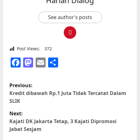
Harian Dialog
See author's posts
Post Views:
372
Facebook
Mastodon
Email
Share
P
Previous:
o
Kredit dibawah Rp.1 Juta Tidak Tercatat Dalam
SLIK
s
Next:
t
Kajati DK Jakarta Tetap, 3 Kajati Dipromosi
Jabat Sesjam
n