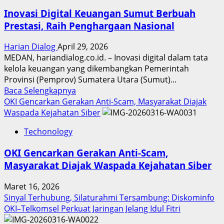
Inovasi Digital Keuangan Sumut Berbuah
Prestasi, Raih Penghargaan Nasional
Harian Dialog
April 29, 2026
MEDAN, hariandialog.co.id. – Inovasi digital dalam tata
kelola keuangan yang dikembangkan Pemerintah
Provinsi (Pemprov) Sumatera Utara (Sumut)...
Read
Baca Selengkapnya
more
OKI Gencarkan Gerakan Anti-Scam, Masyarakat Diajak
about
Waspada Kejahatan Siber
Inovasi
Techonology
Digital
Keuangan
OKI Gencarkan Gerakan Anti-Scam,
Sumut
Masyarakat Diajak Waspada Kejahatan Siber
Berbuah
Prestasi,
Maret 16, 2026
Raih
Sinyal Terhubung, Silaturahmi Tersambung: Diskominfo
Penghargaan
OKI–Telkomsel Perkuat Jaringan Jelang Idul Fitri
Nasional