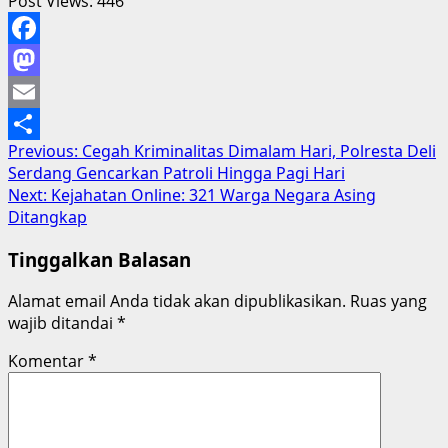
Post Views:
446
Facebook
Mastodon
Email
Post
Previous:
Cegah Kriminalitas Dimalam Hari, Polresta Deli
Share
Serdang Gencarkan Patroli Hingga Pagi Hari
navigation
Next:
Kejahatan Online: 321 Warga Negara Asing
Ditangkap
Tinggalkan Balasan
Alamat email Anda tidak akan dipublikasikan.
Ruas yang
wajib ditandai
*
Komentar
*