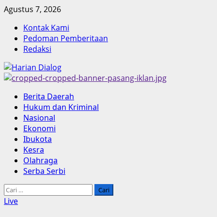
Skip
Agustus 7, 2026
to
Kontak Kami
content
Pedoman Pemberitaan
Redaksi
Primary
Berita Daerah
Menu
Hukum dan Kriminal
Nasional
Ekonomi
Ibukota
Kesra
Olahraga
Serba Serbi
Cari
untuk:
Live