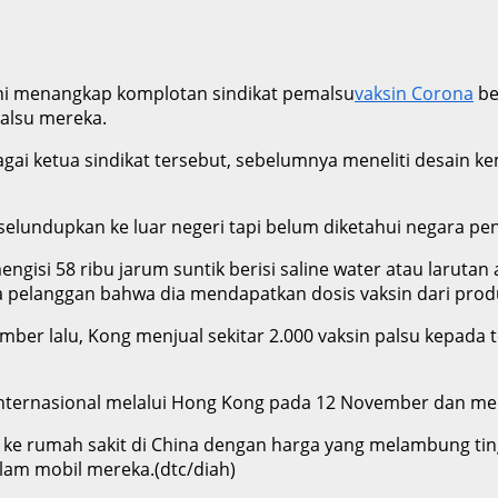
ini menangkap komplotan sindikat pemalsu
vaksin Corona
be
palsu mereka.
agai ketua sindikat tersebut, sebelumnya meneliti desain k
iselundupkan ke luar negeri tapi belum diketahui negara pe
si 58 ribu jarum suntik berisi saline water atau larutan 
pelanggan bahwa dia mendapatkan dosis vaksin dari produ
er lalu, Kong menjual sekitar 2.000 vaksin palsu kepada t
 internasional melalui Hong Kong pada 12 November dan me
al ke rumah sakit di China dengan harga yang melambung t
lam mobil mereka.(dtc/diah)