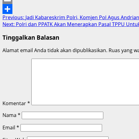
Email
Post
Previous:
Jadi Kabareskrim Polri, Komjen Pol Agus Andri
Share
Next:
Polri dan PPATK Akan Menerapkan Pasal TPPU Untu
navigation
Tinggalkan Balasan
Alamat email Anda tidak akan dipublikasikan.
Ruas yang wa
Komentar
*
Nama
*
Email
*