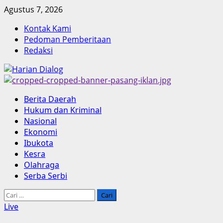
Skip
Agustus 7, 2026
to
Kontak Kami
content
Pedoman Pemberitaan
Redaksi
Primary
Berita Daerah
Menu
Hukum dan Kriminal
Nasional
Ekonomi
Ibukota
Kesra
Olahraga
Serba Serbi
Cari
untuk:
Live