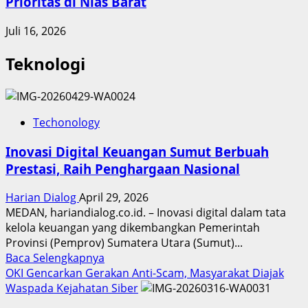
Prioritas di Nias Barat
Juli 16, 2026
Teknologi
Techonology
Inovasi Digital Keuangan Sumut Berbuah
Prestasi, Raih Penghargaan Nasional
Harian Dialog
April 29, 2026
MEDAN, hariandialog.co.id. – Inovasi digital dalam tata
kelola keuangan yang dikembangkan Pemerintah
Provinsi (Pemprov) Sumatera Utara (Sumut)...
Read
Baca Selengkapnya
more
OKI Gencarkan Gerakan Anti-Scam, Masyarakat Diajak
about
Waspada Kejahatan Siber
Inovasi