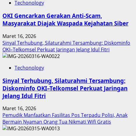
Techonology
Digital
Keuangan
OKI Gencarkan Gerakan Anti-Scam,
Sumut
Masyarakat Diajak Waspada Kejahatan Siber
Berbuah
Prestasi,
Maret 16, 2026
Raih
Sinyal Terhubung, Silaturahmi Tersambung: Diskominfo
Penghargaan
OKI–Telkomsel Perkuat Jaringan Jelang Idul Fitri
Nasional
Techonology
Sinyal Terhubung, Silaturahmi Tersambung:
Diskominfo OKI–Telkomsel Perkuat Jaringan
Jelang Idul Fitri
Maret 16, 2026
Pemudik Manfaatkan Fasilitas Pos Terpadu Polisi, Anak
Bermain Nyaman Orang Tua Nikmati Wifi Gratis