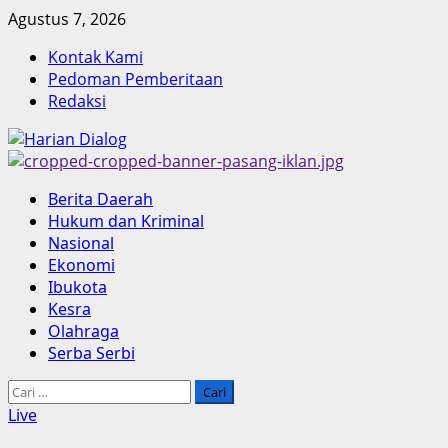
Skip
Agustus 7, 2026
to
Kontak Kami
content
Pedoman Pemberitaan
Redaksi
Primary
Berita Daerah
Menu
Hukum dan Kriminal
Nasional
Ekonomi
Ibukota
Kesra
Olahraga
Serba Serbi
Cari
untuk:
Live