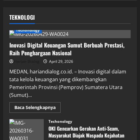
TEKNOLOGI
Techonology
Inovasi Digital Keuangan Sumut Berbuah Prestasi,
Raih Penghargaan Nasional
Harian Dialog
April 29, 2026
MEDAN, hariandialog.co.id. – Inovasi digital dalam
tata kelola keuangan yang dikembangkan
Pemerintah Provinsi (Pemprov) Sumatera Utara
(Sumut)...
Read
Baca Selengkapnya
more
about
Inovasi
Techonology
Digital
OKI Gencarkan Gerakan Anti-Scam,
Keuangan
Sumut
Masyarakat Diajak Waspada Kejahatan
Berbuah