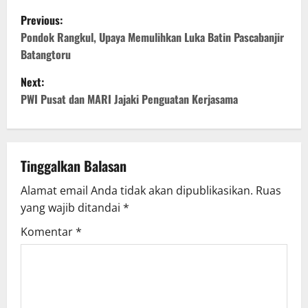
P
Previous:
o
Pondok Rangkul, Upaya Memulihkan Luka Batin Pascabanjir
Batangtoru
s
Next:
t
PWI Pusat dan MARI Jajaki Penguatan Kerjasama
n
a
Tinggalkan Balasan
v
Alamat email Anda tidak akan dipublikasikan.
Ruas
yang wajib ditandai
*
i
Komentar
*
g
a
t