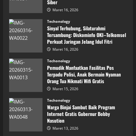
Siber
Prestasi,
Raih
Maret 16, 2026
Penghargaan
Nasional
Techonology
Sinyal Terhubung, Silaturahmi
Tersambung: Diskominfo OKI–Telkomsel
Perkuat Jaringan Jelang Idul Fitri
Maret 16, 2026
Techonology
Pemudik Manfaatkan Fasilitas Pos
Terpadu Polisi, Anak Bermain Nyaman
Orang Tua Nikmati Wifi Gratis
Maret 15, 2026
Techonology
Warga Binjai Sambut Baik Program
Internet Gratis Gubernur Bobby
Nasution
Maret 13, 2026