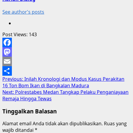
See author's posts
Post Views:
143
Facebook
Mastodon
Email
Post
Previous:
Inilah Kronologi dan Modus Kasus Perakitan
Share
16 Ton Bom Ikan di Bangkalan Madura
navigation
Next:
Polrestabes Medan Tangkap Pelaku Penganiayaan
Remaja Hingga Tewas
Tinggalkan Balasan
Alamat email Anda tidak akan dipublikasikan.
Ruas yang
wajib ditandai
*