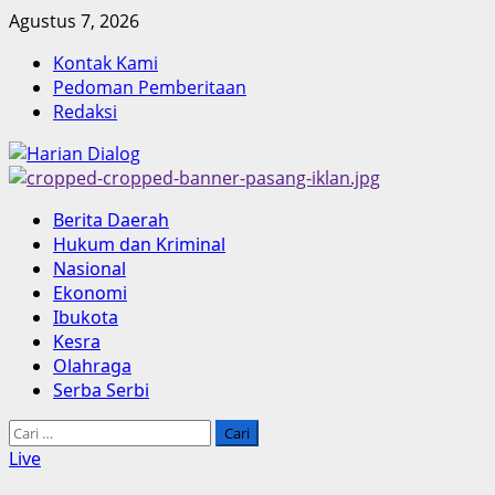
Skip
Agustus 7, 2026
to
Kontak Kami
content
Pedoman Pemberitaan
Redaksi
Primary
Berita Daerah
Menu
Hukum dan Kriminal
Nasional
Ekonomi
Ibukota
Kesra
Olahraga
Serba Serbi
Cari
untuk:
Live