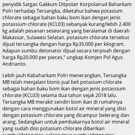
penyidik Satgas Gakkum Ditpolair Korpolairud Baharkam
Polri terhadap Tersangka, diketahui bahwa potasium
chlorate sebagai bahan baku bom ikan dengan jenis
potassium chlorate (KCL03) sebanyak kurang/lebih 2.400
kg adalah pesanan seseorang yang beralamat di daerah
Makassar, Sulawesi Selatan. potasium chlorate tersebut
dijual tersangka dengan harga Rp35.000 per kilogram.
Adapun sumbu detonator dijual secara terpisah dengan
harga Rp20.000 per pieces,” ungkap Komjen Pol Agus
Andrianto.
Lebih jauh Kabaharkam Polri menerangkan, Tersangka
MB telah menjalani bisnis jual beli potasium chlorate
sebagai bahan baku bom ikan dengan jenis potassium
chlorate (KCL03) selama dua tahun sejak 2018 lalu.
Tersangka MB merakit sendiri bom ikan di rumahnya
dengan cara menggunakan botol air mineral yang diisi
dengan potasium chlorate yang dicampur belerang dan
arang. Sedangkan untuk pembakarnya botol air mineral
yang sudah diisi potasium chlorate diberikan
sumbu/detonator, selanjutnya sumbu/detonator