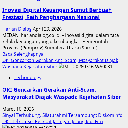
Inovasi Digital Keuangan Sumut Berbuah
Prestasi, Raih Penghargaan Nasional
Harian Dialog
April 29, 2026
MEDAN, hariandialog.co.id. – Inovasi digital dalam tata
kelola keuangan yang dikembangkan Pemerintah
Provinsi (Pemprov) Sumatera Utara (Sumut)...
Read
Baca Selengkapnya
more
OKI Gencarkan Gerakan Anti-Scam, Masyarakat Diajak
about
Waspada Kejahatan Siber
Inovasi
Techonology
Digital
Keuangan
OKI Gencarkan Gerakan Anti-Scam,
Sumut
Masyarakat Diajak Waspada Kejahatan Siber
Berbuah
Prestasi,
Maret 16, 2026
Raih
Sinyal Terhubung, Silaturahmi Tersambung: Diskominfo
Penghargaan
OKI–Telkomsel Perkuat Jaringan Jelang Idul Fitri
Nasional