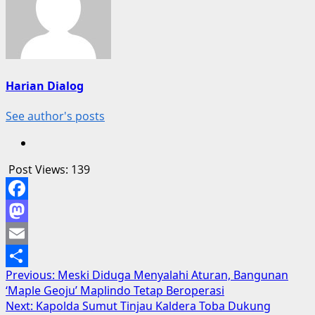
Harian Dialog
See author's posts
Post Views:
139
Facebook
Mastodon
Email
Post
Previous:
Meski Diduga Menyalahi Aturan, Bangunan
Share
‘Maple Geoju’ Maplindo Tetap Beroperasi
navigation
Next:
Kapolda Sumut Tinjau Kaldera Toba Dukung