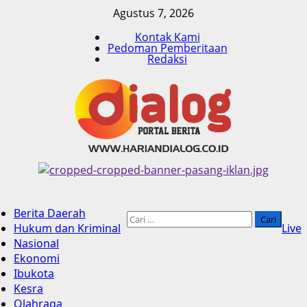
Skip
Agustus 7, 2026
to
Kontak Kami
content
Pedoman Pemberitaan
Redaksi
Primary
Berita Daerah
Menu
Cari
Hukum dan Kriminal
Live
untuk:
Nasional
Ekonomi
Ibukota
Kesra
Olahraga