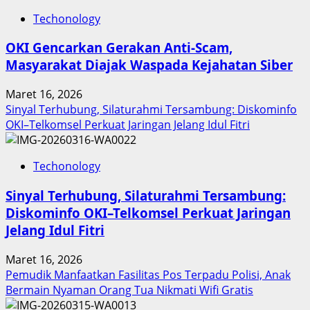
Inovasi
Techonology
Digital
Keuangan
OKI Gencarkan Gerakan Anti-Scam,
Sumut
Masyarakat Diajak Waspada Kejahatan Siber
Berbuah
Prestasi,
Maret 16, 2026
Raih
Sinyal Terhubung, Silaturahmi Tersambung: Diskominfo
Penghargaan
OKI–Telkomsel Perkuat Jaringan Jelang Idul Fitri
Nasional
Techonology
Sinyal Terhubung, Silaturahmi Tersambung:
Diskominfo OKI–Telkomsel Perkuat Jaringan
Jelang Idul Fitri
Maret 16, 2026
Pemudik Manfaatkan Fasilitas Pos Terpadu Polisi, Anak
Bermain Nyaman Orang Tua Nikmati Wifi Gratis