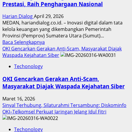
Prestasi, Raih Penghargaan Nasional
Harian Dialog
April 29, 2026
MEDAN, hariandialog.co.id. – Inovasi digital dalam tata
kelola keuangan yang dikembangkan Pemerintah
Provinsi (Pemprov) Sumatera Utara (Sumut)...
Read
Baca Selengkapnya
more
OKI Gencarkan Gerakan Anti-Scam, Masyarakat Diajak
about
Waspada Kejahatan Siber
Inovasi
Techonology
Digital
Keuangan
OKI Gencarkan Gerakan Anti-Scam,
Sumut
Masyarakat Diajak Waspada Kejahatan Siber
Berbuah
Prestasi,
Maret 16, 2026
Raih
Sinyal Terhubung, Silaturahmi Tersambung: Diskominfo
Penghargaan
OKI–Telkomsel Perkuat Jaringan Jelang Idul Fitri
Nasional
Techonology