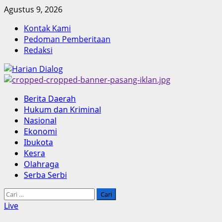
Skip
Agustus 9, 2026
to
Kontak Kami
content
Pedoman Pemberitaan
Redaksi
Primary
Berita Daerah
Menu
Hukum dan Kriminal
Nasional
Ekonomi
Ibukota
Kesra
Olahraga
Serba Serbi
Cari
untuk:
Live