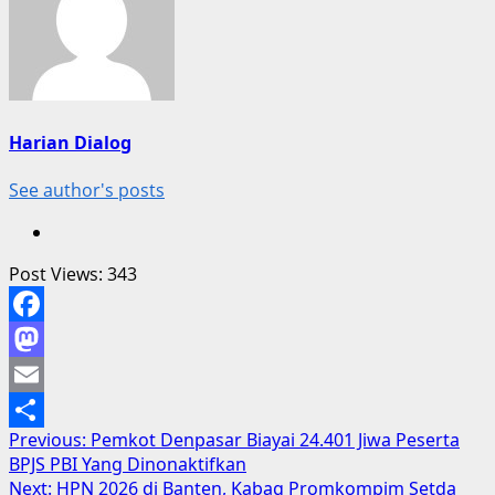
Harian Dialog
See author's posts
Post Views:
343
Facebook
Mastodon
Email
Post
Previous:
Pemkot Denpasar Biayai 24.401 Jiwa Peserta
Share
BPJS PBI Yang Dinonaktifkan
navigation
Next:
HPN 2026 di Banten, Kabag Promkompim Setda