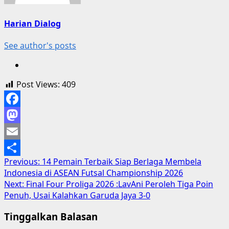
Harian Dialog
See author's posts
Post Views:
409
Facebook
Mastodon
Email
Post
Previous:
14 Pemain Terbaik Siap Berlaga Membela
Share
Indonesia di ASEAN Futsal Championship 2026
navigation
Next:
Final Four Proliga 2026 :LavAni Peroleh Tiga Poin
Penuh, Usai Kalahkan Garuda Jaya 3-0
Tinggalkan Balasan