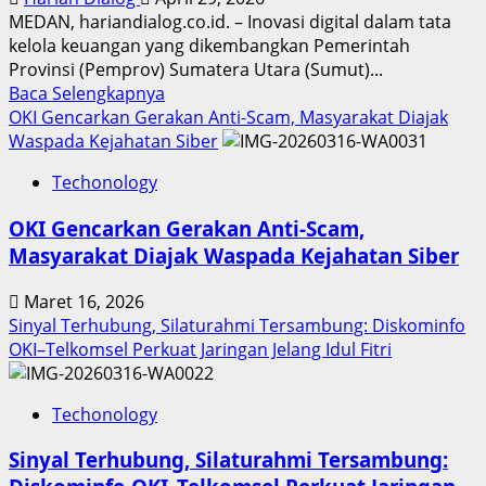
MEDAN, hariandialog.co.id. – Inovasi digital dalam tata
kelola keuangan yang dikembangkan Pemerintah
Provinsi (Pemprov) Sumatera Utara (Sumut)...
Read
Baca Selengkapnya
more
OKI Gencarkan Gerakan Anti-Scam, Masyarakat Diajak
about
Waspada Kejahatan Siber
Inovasi
Techonology
Digital
Keuangan
OKI Gencarkan Gerakan Anti-Scam,
Sumut
Masyarakat Diajak Waspada Kejahatan Siber
Berbuah
Prestasi,
Maret 16, 2026
Raih
Sinyal Terhubung, Silaturahmi Tersambung: Diskominfo
Penghargaan
OKI–Telkomsel Perkuat Jaringan Jelang Idul Fitri
Nasional
Techonology
Sinyal Terhubung, Silaturahmi Tersambung: