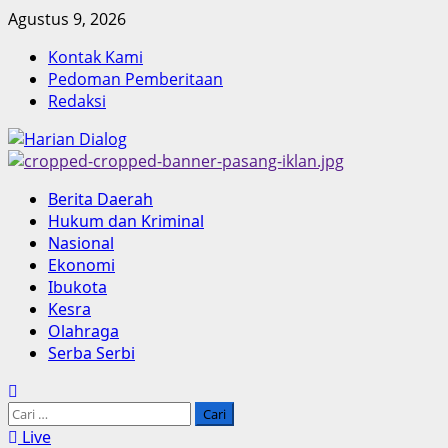
Skip
Agustus 9, 2026
to
Kontak Kami
content
Pedoman Pemberitaan
Redaksi
Primary
Berita Daerah
Menu
Hukum dan Kriminal
Nasional
Ekonomi
Ibukota
Kesra
Olahraga
Serba Serbi
Cari
untuk:
Live