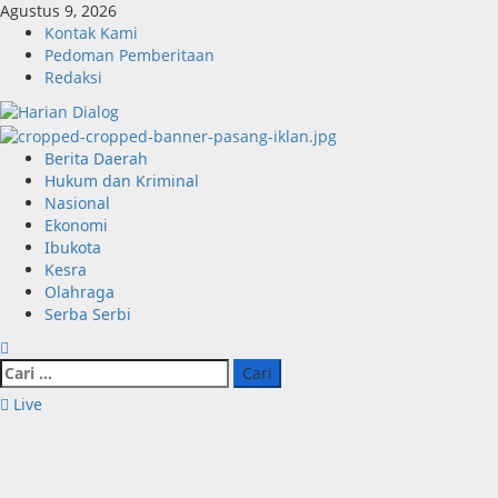
Skip
Agustus 9, 2026
to
Kontak Kami
content
Pedoman Pemberitaan
Redaksi
Primary
Berita Daerah
Menu
Hukum dan Kriminal
Nasional
Ekonomi
Ibukota
Kesra
Olahraga
Serba Serbi
Cari
untuk:
Live