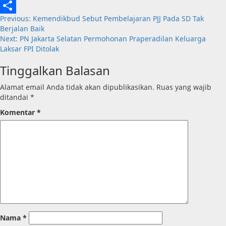
Email
Post
Previous:
Kemendikbud Sebut Pembelajaran PJJ Pada SD Tak
Share
Berjalan Baik
navigation
Next:
PN Jakarta Selatan Permohonan Praperadilan Keluarga
Laksar FPI Ditolak
Tinggalkan Balasan
Alamat email Anda tidak akan dipublikasikan.
Ruas yang wajib
ditandai
*
Komentar
*
Nama
*