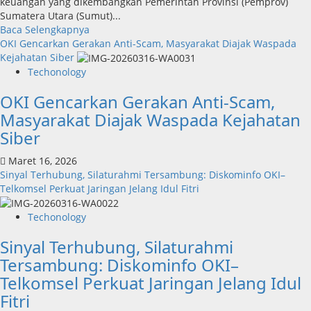
keuangan yang dikembangkan Pemerintah Provinsi (Pemprov)
Sumatera Utara (Sumut)...
Read
Baca Selengkapnya
more
OKI Gencarkan Gerakan Anti-Scam, Masyarakat Diajak Waspada
about
Kejahatan Siber
Inovasi
Techonology
Digital
OKI Gencarkan Gerakan Anti-Scam,
Keuangan
Sumut
Masyarakat Diajak Waspada Kejahatan
Berbuah
Siber
Prestasi,
Raih
Maret 16, 2026
Penghargaan
Sinyal Terhubung, Silaturahmi Tersambung: Diskominfo OKI–
Nasional
Telkomsel Perkuat Jaringan Jelang Idul Fitri
Techonology
Sinyal Terhubung, Silaturahmi
Tersambung: Diskominfo OKI–
Telkomsel Perkuat Jaringan Jelang Idul
Fitri