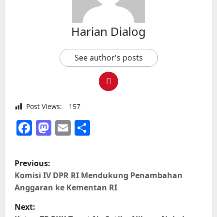
Harian Dialog
See author's posts
Post Views:
157
Facebook
Mastodon
Email
Share
P
Previous:
o
Komisi IV DPR RI Mendukung Penambahan
Anggaran ke Kementan RI
s
Next: