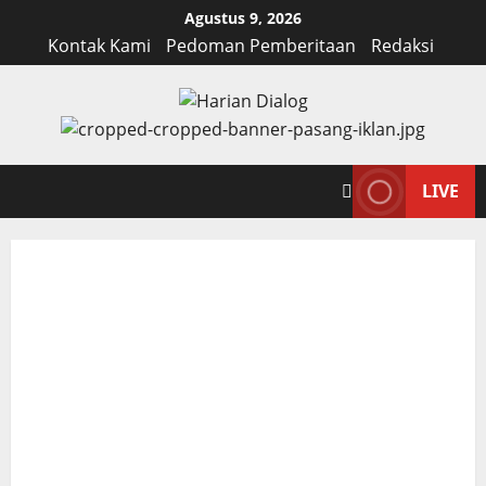
Skip
Agustus 9, 2026
to
Kontak Kami
Pedoman Pemberitaan
Redaksi
content
LIVE