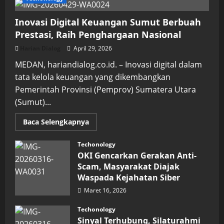
Inovasi Digital Keuangan Sumut Berbuah
Prestasi, Raih Penghargaan Nasional
Harian Dialog
April 29, 2026
MEDAN, hariandialog.co.id. – Inovasi digital dalam
tata kelola keuangan yang dikembangkan
Pemerintah Provinsi (Pemprov) Sumatera Utara
(Sumut)...
Read
Baca Selengkapnya
more
about
Inovasi
Techonology
Digital
OKI Gencarkan Gerakan Anti-
Keuangan
Sumut
Scam, Masyarakat Diajak
Berbuah
Waspada Kejahatan Siber
Prestasi,
Raih
Maret 16, 2026
Penghargaan
Nasional
Techonology
Sinyal Terhubung, Silaturahmi