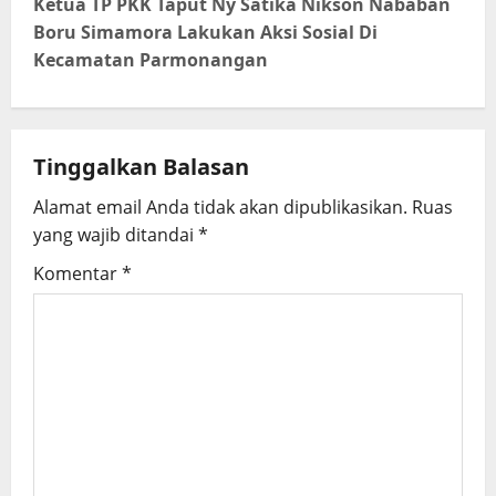
t
Ketua TP PKK Taput Ny Satika Nikson Nababan
Boru Simamora Lakukan Aksi Sosial Di
n
Kecamatan Parmonangan
a
v
Tinggalkan Balasan
i
Alamat email Anda tidak akan dipublikasikan.
Ruas
g
yang wajib ditandai
*
Komentar
*
a
t
i
o
n