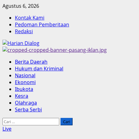
Skip
Agustus 6, 2026
to
Kontak Kami
content
Pedoman Pemberitaan
Redaksi
Primary
Berita Daerah
Menu
Hukum dan Kriminal
Nasional
Ekonomi
Ibukota
Kesra
Olahraga
Serba Serbi
Cari
untuk:
Live