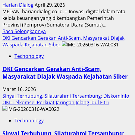
Harian Dialog
April 29, 2026
MEDAN, hariandialog.co.id. – Inovasi digital dalam tata
kelola keuangan yang dikembangkan Pemerintah
Provinsi (Pemprov) Sumatera Utara (Sumut)...
Read
Baca Selengkapnya
more
OKI Gencarkan Gerakan Anti-Scam, Masyarakat Diajak
about
Waspada Kejahatan Siber
Inovasi
Techonology
Digital
Keuangan
OKI Gencarkan Gerakan Anti-Scam,
Sumut
Masyarakat Diajak Waspada Kejahatan Siber
Berbuah
Prestasi,
Maret 16, 2026
Raih
Sinyal Terhubung, Silaturahmi Tersambung: Diskominfo
Penghargaan
OKI–Telkomsel Perkuat Jaringan Jelang Idul Fitri
Nasional
Techonology
Sinyal Terhubung, Silaturahmi Tersambung: