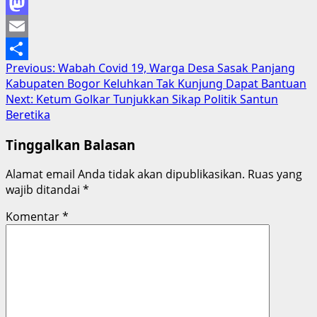
Facebook
Mastodon
Email
Post
Previous:
Wabah Covid 19, Warga Desa Sasak Panjang
Share
Kabupaten Bogor Keluhkan Tak Kunjung Dapat Bantuan
navigation
Next:
Ketum Golkar Tunjukkan Sikap Politik Santun
Beretika
Tinggalkan Balasan
Alamat email Anda tidak akan dipublikasikan.
Ruas yang
wajib ditandai
*
Komentar
*