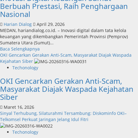
Berbuah Prestasi, Raih Penghargaan
Nasional
Harian Dialog
April 29, 2026
MEDAN, hariandialog.co.id. – Inovasi digital dalam tata kelola
keuangan yang dikembangkan Pemerintah Provinsi (Pemprov)
Sumatera Utara (Sumut)...
Read
Baca Selengkapnya
more
OKI Gencarkan Gerakan Anti-Scam, Masyarakat Diajak Waspada
about
Kejahatan Siber
Inovasi
Techonology
Digital
OKI Gencarkan Gerakan Anti-Scam,
Keuangan
Sumut
Masyarakat Diajak Waspada Kejahatan
Berbuah
Siber
Prestasi,
Raih
Maret 16, 2026
Penghargaan
Sinyal Terhubung, Silaturahmi Tersambung: Diskominfo OKI–
Nasional
Telkomsel Perkuat Jaringan Jelang Idul Fitri
Techonology