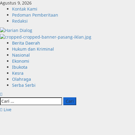
Skip
Agustus 9, 2026
to
Kontak Kami
content
Pedoman Pemberitaan
Redaksi
Primary
Berita Daerah
Menu
Hukum dan Kriminal
Nasional
Ekonomi
Ibukota
Kesra
Olahraga
Serba Serbi
Cari
untuk:
Live