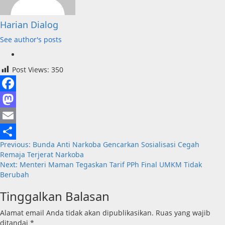
Harian Dialog
See author's posts
Post Views:
350
Facebook
Mastodon
Email
Post
Previous:
Bunda Anti Narkoba Gencarkan Sosialisasi Cegah
Share
Remaja Terjerat Narkoba
navigation
Next:
Menteri Maman Tegaskan Tarif PPh Final UMKM Tidak
Berubah
Tinggalkan Balasan
Alamat email Anda tidak akan dipublikasikan.
Ruas yang wajib
ditandai
*