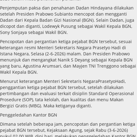
Penjemputan paksa dan penahanan Dadan Hindayana dilakukan
setelah Presiden Prabowo Subianto mencopot dan mengganti
Dadan dari Kepala Badan Gizi Nasional (BGN). Selain Dadan, juga
dicopot dan diganti, Lodewyk Pusung sebagai Wakil Kepala BGN,
Sony Sonjaya sebagai Wakil BGN.
Pencopotan dan pergantian ketiga pejabat BGN tersebut, sesuai
keterangan resmi Menteri Sekretaris Negara Prasetyo Hadi di
Istana Negara, Selasa (2-6-2026) malam. Dan Presiden Prabowo
menunjuk dan mengangkat Nanik S Deyang sebagai Kepala BGN
yang baru, Agustina Arumsari, dan Mayjen TNI Trenggono sebagai
Wakil Kepala BGN.
Menurut keterangan Menteri Sekretaris NegaraPrasetyoHadi,
penggantian ketiga pejabat BGN tersebut, setelah dilakukan
pertimbangan dan evaluasi terkait disiplin Standard Operasional
Prosedure (SOP), tata kelolah, dan kualitas dan menu Makan
Bergizi Gratis (MBG). Maka ketiganya diganti.
Penggeledahan Kantor BGN
Dimana setelah beberapa jam, pencopotan dan pergantian ketiga
pejabat BGN tersebut, Kejaksaan Agung, sejak Rabu (3-6-2026)
pukul 02.00 WIB, dini hari, melakukan penggeledahan Kantor BGN.