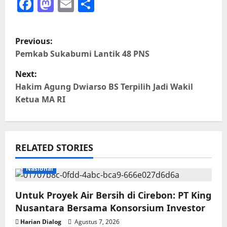
Facebook
Mastodon
Email
Share
P
Previous:
o
Pemkab Sukabumi Lantik 48 PNS
Next:
s
Hakim Agung Dwiarso BS Terpilih Jadi Wakil
t
Ketua MA RI
n
a
RELATED STORIES
v
Nasional
i
Untuk Proyek Air Bersih di Cirebon: PT King
g
Nusantara Bersama Konsorsium Investor
Harian Dialog
Agustus 7, 2026