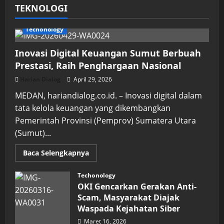
TEKNOLOGI
Techonology
Inovasi Digital Keuangan Sumut Berbuah
Prestasi, Raih Penghargaan Nasional
Harian Dialog
April 29, 2026
MEDAN, hariandialog.co.id. – Inovasi digital dalam
tata kelola keuangan yang dikembangkan
Pemerintah Provinsi (Pemprov) Sumatera Utara
(Sumut)...
Read
Baca Selengkapnya
more
about
Inovasi
Techonology
Digital
OKI Gencarkan Gerakan Anti-
Keuangan
Sumut
Scam, Masyarakat Diajak
Berbuah
Waspada Kejahatan Siber
Prestasi,
Raih
Maret 16, 2026
Penghargaan