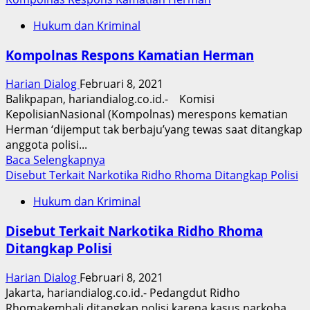
Hukum dan Kriminal
Kompolnas Respons Kamatian Herman
Harian Dialog
Februari 8, 2021
Balikpapan, hariandialog.co.id.- Komisi
KepolisianNasional (Kompolnas) merespons kematian
Herman ‘dijemput tak berbaju’yang tewas saat ditangkap
anggota polisi...
Read
Baca Selengkapnya
more
Disebut Terkait Narkotika Ridho Rhoma Ditangkap Polisi
about
Hukum dan Kriminal
Kompolnas
Respons
Disebut Terkait Narkotika Ridho Rhoma
Kamatian
Ditangkap Polisi
Herman
Harian Dialog
Februari 8, 2021
Jakarta, hariandialog.co.id.- Pedangdut Ridho
Rhomakembali ditangkap polisi karena kasus narkoba.