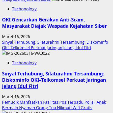
Inovasi
Techonology
Digital
Keuangan
OKI Gencarkan Gerakan Anti-Scam,
Sumut
Masyarakat Diajak Waspada Kejahatan Siber
Berbuah
Prestasi,
Maret 16, 2026
Raih
Sinyal Terhubung, Silaturahmi Tersambung: Diskominfo
Penghargaan
OKI–Telkomsel Perkuat Jaringan Jelang Idul Fitri
Nasional
Techonology
Sinyal Terhubung, Silaturahmi Tersambung:
Diskominfo OKI–Telkomsel Perkuat Jaringan
Jelang Idul Fitri
Maret 16, 2026
Pemudik Manfaatkan Fasilitas Pos Terpadu Polisi, Anak
Bermain Nyaman Orang Tua Nikmati Wifi Gratis