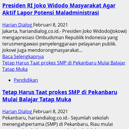
Komisi
Presiden RI Joko Widodo Masyarakat Agar
VIII
Aktif Lapor Potensi Maladministrasi
DPR
RI
Harian Dialog
Februari 8, 2021
Diah
Jakarta, hariandialog.co.id.- Presiden Joko Widodo(Jokowi)
Pitaloka
mengapresiasi Ombudsman Republik Indonesia yang
Gantikan
terusmengawasi penyelenggaraan pelayanan publik.
Ihsan
Jokowi juga mendorongmasyarakat...
Yunus
Read
Baca Selengkapnya
more
Tetap Harus Taat prokes SMP di Pekanbaru Mulai Balajar
about
Tatap Muka
Presiden
Pendidikan
RI
Joko
Tetap Harus Taat prokes SMP di Pekanbaru
Widodo
Mulai Balajar Tatap Muka
Masyarakat
Agar
Harian Dialog
Februari 8, 2021
Aktif
Pekanbaru, hariandialog.co.id.- Sejumlah sekolah
Lapor
menengahpertama (SMP) di Pekanbaru, Riau mulai
Potensi