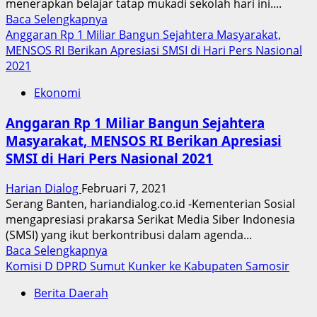
menerapkan belajar tatap mukadi sekolah hari ini....
Maladministrasi
Read
Baca Selengkapnya
more
Anggaran Rp 1 Miliar Bangun Sejahtera Masyarakat,
about
MENSOS RI Berikan Apresiasi SMSI di Hari Pers Nasional
Tetap
2021
Harus
Ekonomi
Taat
prokes
Anggaran Rp 1 Miliar Bangun Sejahtera
SMP
Masyarakat, MENSOS RI Berikan Apresiasi
di
SMSI di Hari Pers Nasional 2021
Pekanbaru
Mulai
Harian Dialog
Februari 7, 2021
Balajar
Serang Banten, hariandialog.co.id -Kementerian Sosial
Tatap
mengapresiasi prakarsa Serikat Media Siber Indonesia
Muka
(SMSI) yang ikut berkontribusi dalam agenda...
Read
Baca Selengkapnya
more
Komisi D DPRD Sumut Kunker ke Kabupaten Samosir
about
Berita Daerah
Anggaran
Rp