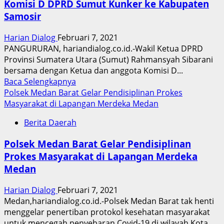
Komisi D DPRD Sumut Kunker ke Kabupaten
1
Samosir
Miliar
Bangun
Harian Dialog
Februari 7, 2021
Sejahtera
PANGURURAN, hariandialog.co.id.-Wakil Ketua DPRD
Masyarakat,
Provinsi Sumatera Utara (Sumut) Rahmansyah Sibarani
MENSOS
bersama dengan Ketua dan anggota Komisi D...
RI
Read
Baca Selengkapnya
Berikan
more
Polsek Medan Barat Gelar Pendisiplinan Prokes
Apresiasi
about
Masyarakat di Lapangan Merdeka Medan
SMSI
Komisi
di
Berita Daerah
D
Hari
DPRD
Pers
Polsek Medan Barat Gelar Pendisiplinan
Sumut
Nasional
Prokes Masyarakat di Lapangan Merdeka
Kunker
2021
Medan
ke
Kabupaten
Harian Dialog
Februari 7, 2021
Samosir
Medan,hariandialog.co.id.-Polsek Medan Barat tak henti
menggelar penertiban protokol kesehatan masyarakat
untuk mencegah penyebaran Covid-19 di wilayah Kota...