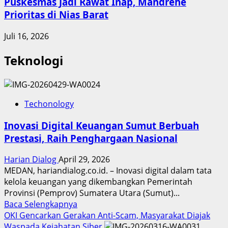
Puskesmas Jadi Rawat Inap, Mandrehe
Prioritas di Nias Barat
Juli 16, 2026
Teknologi
Techonology
Inovasi Digital Keuangan Sumut Berbuah
Prestasi, Raih Penghargaan Nasional
Harian Dialog
April 29, 2026
MEDAN, hariandialog.co.id. – Inovasi digital dalam tata
kelola keuangan yang dikembangkan Pemerintah
Provinsi (Pemprov) Sumatera Utara (Sumut)...
Read
Baca Selengkapnya
more
OKI Gencarkan Gerakan Anti-Scam, Masyarakat Diajak
about
Waspada Kejahatan Siber