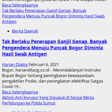
Read
Baca Selengkapnya
more
Tak Berlaku Penerapan Ganjil Genap, Banyak
about
Pengendera Menuju Puncak Bogor Diminta Hasil Swab
Polsek
Antigen
Medan
Berita Daerah
Barat
Gelar
Tak Berlaku Penerapan Ganjil Genap, Banyak
Pendisiplinan
Pengendera Menuju Puncak Bogor Diminta
Prokes
Hasil Swab Antigen
Masyarakat
di
Harian Dialog
Februari 6, 2021
Lapangan
Bogor, hariandilaog.co.id – Menindaklanjuti Instruksi
Merdeka
Bupati Bogor tentang peningkatan kewaspadaan,
Medan
pengaktifan Posko, dan peningkatan efektifitas Satgas
Covid-19...
Read
Baca Selengkapnya
more
Aktivis Anti Korupsi Yang Dipukuli di Sergai Minta
about
Perlidungan ke Polda Sumut
Tak