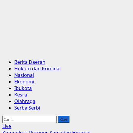
Primary
Berita Daerah
Menu
Hukum dan Kriminal
Nasional
Ekonomi
Ibukota
Kesra
Olahraga
Serba Serbi
Cari
untuk:
Live
Kompolnas Respons Kamatian Herman