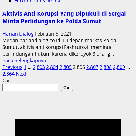
Hukum dan Kriminal
Berlaku
Penerapan
Aktivis Anti Korupsi Yang Dipukuli di Sergai
Ganjil
Minta Perlidungan ke Polda Sumut
Genap,
Banyak
Harian Dialog
Februari 6, 2021
Pengendera
Medan hariandialog.co.id.-Di depan markas Polda
Menuju
Sumut, aktivis anti korupsi Fakhrurozi, meminta
Puncak
perlindungan hukum karena dikeroyok 3 orang...
Bogor
Read
Baca Selengkapnya
Diminta
Paginasi
more
Previous
1
…
2,803
2,804
2,805
2,806
2,807
2,808
2,809
…
Hasil
about
2,864
Next
Swab
pos
Aktivis
Cari
Antigen
Anti
Cari
Korupsi
Yang
Dipukuli
di
Sergai
Minta
Perlidungan