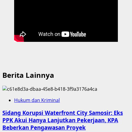
ke
Polda
Sumut
Berita Lainnya
Hukum dan Kriminal
Sidang Korupsi Waterfront City Samosir: Eks
PPK Akui Hanya Lanjutkan Pekerjaan, KPA
Beberkan Pengawasan Proyek