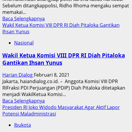
Sebelum ditangkappolisi, Ridho Rhoma mengaku sempat
memakai...
Read
Baca Selengkapnya
more
Wakil Ketua Komisi VIII DPR RI Diah Pitaloka Gantikan
about
Ihsan Yunus
Disebut
Nasional
Terkait
Narkotika
Wakil Ketua Komisi VIII DPR RI Diah Pitaloka
Ridho
Gantikan Ihsan Yunus
Rhoma
Ditangkap
Harian Dialog
Februari 8, 2021
Polisi
Jakarta, haiandialog.co.id. – Anggota Komisi VIII DPR
RIFraksi PDI Perjuangan (PDIP) Diah Pitaloka ditetapkan
menjadi WakilKetua Komisi...
Read
Baca Selengkapnya
more
Presiden RI Joko Widodo Masyarakat Agar Aktif Lapor
about
Potensi Maladministrasi
Wakil
Ibukota
Ketua