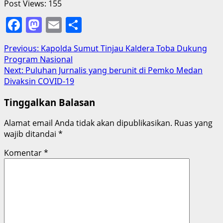
Post Views:
155
Facebook
Mastodon
Email
Share
Post
Previous:
Kapolda Sumut Tinjau Kaldera Toba Dukung
Program Nasional
navigation
Next:
Puluhan Jurnalis yang berunit di Pemko Medan
Divaksin COVID-19
Tinggalkan Balasan
Alamat email Anda tidak akan dipublikasikan.
Ruas yang
wajib ditandai
*
Komentar
*