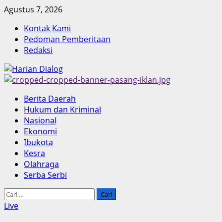
Skip
Agustus 7, 2026
to
Kontak Kami
content
Pedoman Pemberitaan
Redaksi
Primary
Berita Daerah
Menu
Hukum dan Kriminal
Nasional
Ekonomi
Ibukota
Kesra
Olahraga
Serba Serbi
Cari
untuk:
Live