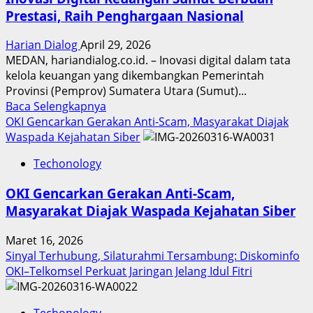
Prestasi, Raih Penghargaan Nasional
Harian Dialog
April 29, 2026
MEDAN, hariandialog.co.id. – Inovasi digital dalam tata
kelola keuangan yang dikembangkan Pemerintah
Provinsi (Pemprov) Sumatera Utara (Sumut)...
Read
Baca Selengkapnya
more
OKI Gencarkan Gerakan Anti-Scam, Masyarakat Diajak
about
Waspada Kejahatan Siber
Inovasi
Techonology
Digital
Keuangan
OKI Gencarkan Gerakan Anti-Scam,
Sumut
Masyarakat Diajak Waspada Kejahatan Siber
Berbuah
Prestasi,
Maret 16, 2026
Raih
Sinyal Terhubung, Silaturahmi Tersambung: Diskominfo
Penghargaan
OKI–Telkomsel Perkuat Jaringan Jelang Idul Fitri
Nasional
Techonology