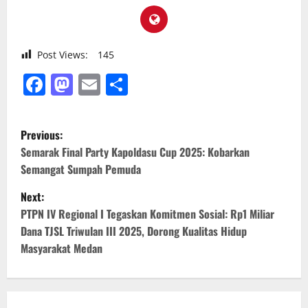
Post Views:
145
Facebook
Mastodon
Email
Share
P
Previous:
o
Semarak Final Party Kapoldasu Cup 2025: Kobarkan
Semangat Sumpah Pemuda
s
Next:
t
PTPN IV Regional I Tegaskan Komitmen Sosial: Rp1 Miliar
Dana TJSL Triwulan III 2025, Dorong Kualitas Hidup
n
Masyarakat Medan
a
v