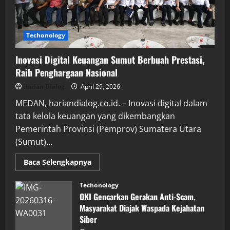
Techonology
Inovasi Digital Keuangan Sumut Berbuah Prestasi,
Raih Penghargaan Nasional
Harian Dialog
April 29, 2026
MEDAN, hariandialog.co.id. – Inovasi digital dalam
tata kelola keuangan yang dikembangkan
Pemerintah Provinsi (Pemprov) Sumatera Utara
(Sumut)...
Read
Baca Selengkapnya
more
about
Inovasi
Techonology
Digital
OKI Gencarkan Gerakan Anti-Scam,
Keuangan
Sumut
Masyarakat Diajak Waspada Kejahatan
Berbuah
Siber
Prestasi,
Raih