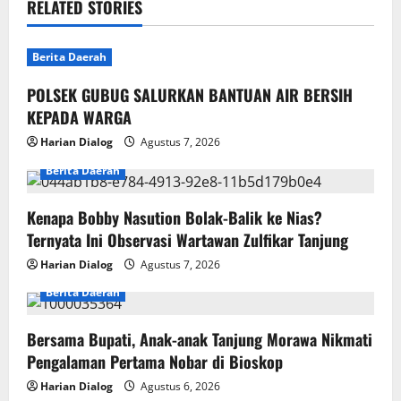
RELATED STORIES
i
g
Berita Daerah
POLSEK GUBUG SALURKAN BANTUAN AIR BERSIH
a
KEPADA WARGA
t
Harian Dialog
Agustus 7, 2026
i
Berita Daerah
o
Kenapa Bobby Nasution Bolak-Balik ke Nias?
Ternyata Ini Observasi Wartawan Zulfikar Tanjung
n
Harian Dialog
Agustus 7, 2026
Berita Daerah
Bersama Bupati, Anak-anak Tanjung Morawa Nikmati
Pengalaman Pertama Nobar di Bioskop
Harian Dialog
Agustus 6, 2026