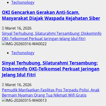
Techonology
Digital
Keuangan
OKI Gencarkan Gerakan Anti-Scam,
Sumut
Masyarakat Diajak Waspada Kejahatan Siber
Berbuah
Prestasi,
Maret 16, 2026
Raih
Sinyal Terhubung, Silaturahmi Tersambung: Diskominfo
Penghargaan
OKI–Telkomsel Perkuat Jaringan Jelang Idul Fitri
Nasional
Techonology
Sinyal Terhubung, Silaturahmi Tersambung:
Diskominfo OKI–Telkomsel Perkuat Jaringan
Jelang Idul Fitri
Maret 16, 2026
Pemudik Manfaatkan Fasilitas Pos Terpadu Polisi, Anak
Bermain Nyaman Orang Tua Nikmati Wifi Gratis