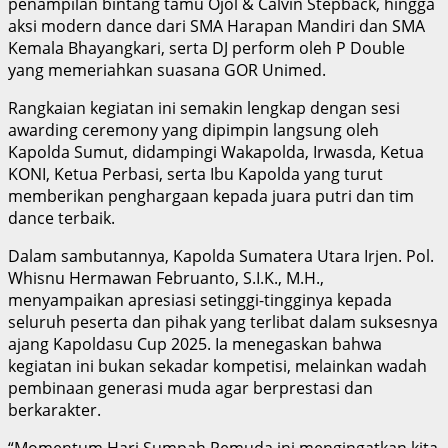
penampilan bintang tamu Ojol & Calvin Stepback, hingga
aksi modern dance dari SMA Harapan Mandiri dan SMA
Kemala Bhayangkari, serta DJ perform oleh P Double
yang memeriahkan suasana GOR Unimed.
Rangkaian kegiatan ini semakin lengkap dengan sesi
awarding ceremony yang dipimpin langsung oleh
Kapolda Sumut, didampingi Wakapolda, Irwasda, Ketua
KONI, Ketua Perbasi, serta Ibu Kapolda yang turut
memberikan penghargaan kepada juara putri dan tim
dance terbaik.
Dalam sambutannya, Kapolda Sumatera Utara Irjen. Pol.
Whisnu Hermawan Februanto, S.I.K., M.H.,
menyampaikan apresiasi setinggi-tingginya kepada
seluruh peserta dan pihak yang terlibat dalam suksesnya
ajang Kapoldasu Cup 2025. Ia menegaskan bahwa
kegiatan ini bukan sekadar kompetisi, melainkan wadah
pembinaan generasi muda agar berprestasi dan
berkarakter.
“Momentum Hari Sumpah Pemuda ini mengingatkan kita