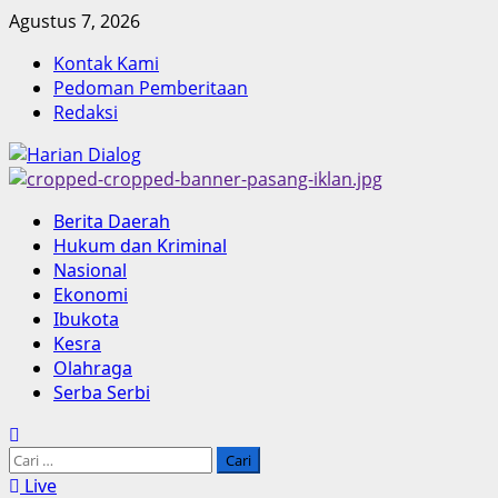
Skip
Agustus 7, 2026
to
Kontak Kami
content
Pedoman Pemberitaan
Redaksi
Primary
Berita Daerah
Menu
Hukum dan Kriminal
Nasional
Ekonomi
Ibukota
Kesra
Olahraga
Serba Serbi
Cari
untuk:
Live