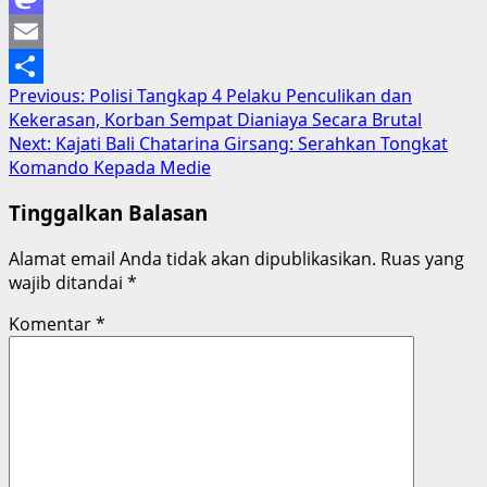
Mastodon
Email
Post
Previous:
Polisi Tangkap 4 Pelaku Penculikan dan
Share
Kekerasan, Korban Sempat Dianiaya Secara Brutal
navigation
Next:
Kajati Bali Chatarina Girsang: Serahkan Tongkat
Komando Kepada Medie
Tinggalkan Balasan
Alamat email Anda tidak akan dipublikasikan.
Ruas yang
wajib ditandai
*
Komentar
*