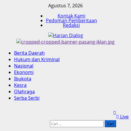
Skip
Agustus 7, 2026
to
Kontak Kami
content
Pedoman Pemberitaan
Redaksi
Primary
Berita Daerah
Menu
Hukum dan Kriminal
Nasional
Ekonomi
Ibukota
Kesra
Olahraga
Serba Serbi
Live
Cari
untuk: