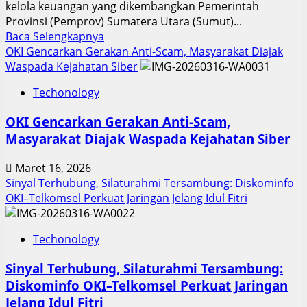
kelola keuangan yang dikembangkan Pemerintah
Provinsi (Pemprov) Sumatera Utara (Sumut)...
Read
Baca Selengkapnya
more
OKI Gencarkan Gerakan Anti-Scam, Masyarakat Diajak
about
Waspada Kejahatan Siber
Inovasi
Techonology
Digital
Keuangan
OKI Gencarkan Gerakan Anti-Scam,
Sumut
Masyarakat Diajak Waspada Kejahatan Siber
Berbuah
Prestasi,
Maret 16, 2026
Raih
Sinyal Terhubung, Silaturahmi Tersambung: Diskominfo
Penghargaan
OKI–Telkomsel Perkuat Jaringan Jelang Idul Fitri
Nasional
Techonology
Sinyal Terhubung, Silaturahmi Tersambung:
Diskominfo OKI–Telkomsel Perkuat Jaringan
Jelang Idul Fitri