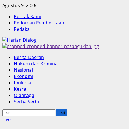
Skip
Agustus 9, 2026
to
Kontak Kami
content
Pedoman Pemberitaan
Redaksi
Primary
Berita Daerah
Menu
Hukum dan Kriminal
Nasional
Ekonomi
Ibukota
Kesra
Olahraga
Serba Serbi
Cari
untuk:
Live