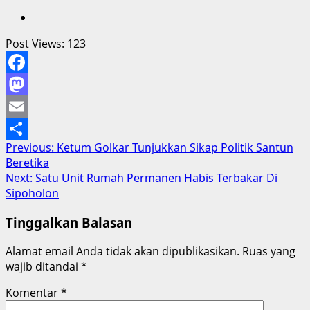
Post Views:
123
Facebook
Mastodon
Email
Post
Previous:
Ketum Golkar Tunjukkan Sikap Politik Santun
Share
Beretika
navigation
Next:
Satu Unit Rumah Permanen Habis Terbakar Di
Sipoholon
Tinggalkan Balasan
Alamat email Anda tidak akan dipublikasikan.
Ruas yang
wajib ditandai
*
Komentar
*