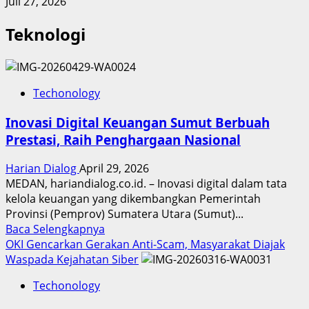
Juli 27, 2026
Teknologi
Techonology
Inovasi Digital Keuangan Sumut Berbuah
Prestasi, Raih Penghargaan Nasional
Harian Dialog
April 29, 2026
MEDAN, hariandialog.co.id. – Inovasi digital dalam tata
kelola keuangan yang dikembangkan Pemerintah
Provinsi (Pemprov) Sumatera Utara (Sumut)...
Read
Baca Selengkapnya
more
OKI Gencarkan Gerakan Anti-Scam, Masyarakat Diajak
about
Waspada Kejahatan Siber
Inovasi
Techonology
Digital
Keuangan