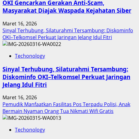
OKI Gencarkan Gerakan Anti-Scam,
Sumut
Masyarakat Diajak Waspada Kejahatan Siber
Berbuah
Prestasi,
Maret 16, 2026
Raih
Sinyal Terhubung, Silaturahmi Tersambung: Diskominfo
Penghargaan
OKI–Telkomsel Perkuat Jaringan Jelang Idul Fitri
Nasional
Techonology
Sinyal Terhubung, Silaturahmi Tersambung:
Diskominfo OKI–Telkomsel Perkuat Jaringan
Jelang Idul Fitri
Maret 16, 2026
Pemudik Manfaatkan Fasilitas Pos Terpadu Polisi, Anak
Bermain Nyaman Orang Tua Nikmati Wifi Gratis
Techonology