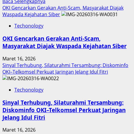
Read
Baca Selengkapnya
more
OKI Gencarkan Gerakan Anti-Scam, Masyarakat Diajak
about
Waspada Kejahatan Siber
Inovasi
Techonology
Digital
Keuangan
OKI Gencarkan Gerakan Anti-Scam,
Sumut
Masyarakat Diajak Waspada Kejahatan Siber
Berbuah
Prestasi,
Maret 16, 2026
Raih
Sinyal Terhubung, Silaturahmi Tersambung: Diskominfo
Penghargaan
OKI–Telkomsel Perkuat Jaringan Jelang Idul Fitri
Nasional
Techonology
Sinyal Terhubung, Silaturahmi Tersambung:
Diskominfo OKI–Telkomsel Perkuat Jaringan
Jelang Idul Fitri
Maret 16, 2026