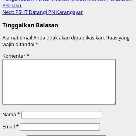
navigation
Perilaku.
Next:
PSHT Datangi PN Karangayar
Tinggalkan Balasan
Alamat email Anda tidak akan dipublikasikan.
Ruas yang
wajib ditandai
*
Komentar
*
Nama
*
Email
*