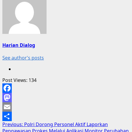
Harian Dialog
See author's posts
Post Views:
134
Facebook
Mastodon
Email
Post
Previous:
Polri Dorong Personel Aktif Laporkan
Share
Pengawasan Prokes Melalui Aplikasi Monitor Perubahan