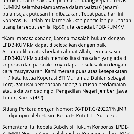
untuk dapat melakukan pelunasan utang kepada LPDB-
KUMKM selambat-lambatnya dalam waktu 6 (enam)
bulan sejak putusan ini dibacakan. Tepat pada hari ini,
Koperasi BTI telah mulai melakukan pencicilan pelunasan
utang tersebut senilai Rp50 juta kepada LPDB-KUMKM.
“Kami merasa senang, karena masalah hukum dengan
LPDB-KUMKM dapat diselesaikan dengan baik.
Alhamdulillah atas berkat rahmat Allah, terima kasih
LPDB-KUMKM sudah memfasilitasi masalah yang ada di
koperasi dan pada akhirnya dapat diselesaikan dengan
cara musyawarah. Kami merasa puas atas kesepakatan
ini,” kata Ketua Koperasi BTI Muhamad Dahlan sebagai
Tergugat usai pembacaan sidang putusan perdamaian
atau akta van dading di Pengadilan Negeri Jember, Jawa
Timur, Kamis (4/2).
Sidang Perkara dengan Nomor: 96/PDT.G/2020/PN.JMR
ini dipimpin oleh Hakim Ketua H Putut Tri Sunarko.
Sementara itu, Kepala Subdivisi Hukum Korporasi LPDB-
KUMKM Nostra Kansil selaku Pihak Penggugat dari LPDB-