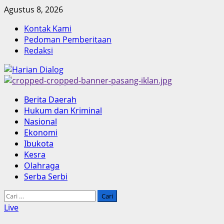
Skip
Agustus 8, 2026
to
Kontak Kami
content
Pedoman Pemberitaan
Redaksi
Primary
Berita Daerah
Menu
Hukum dan Kriminal
Nasional
Ekonomi
Ibukota
Kesra
Olahraga
Serba Serbi
Cari
untuk:
Live