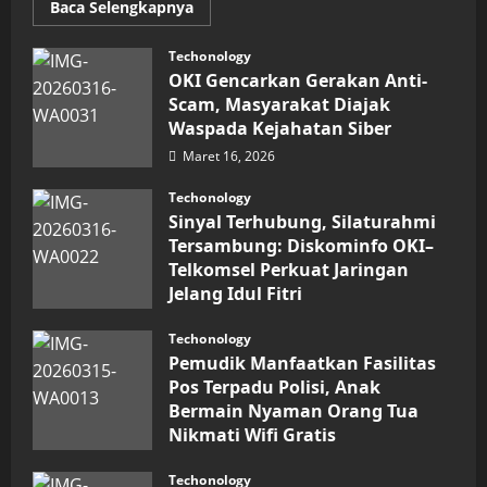
Read
Baca Selengkapnya
more
about
Inovasi
Techonology
Digital
OKI Gencarkan Gerakan Anti-
Keuangan
Sumut
Scam, Masyarakat Diajak
Berbuah
Waspada Kejahatan Siber
Prestasi,
Raih
Maret 16, 2026
Penghargaan
Nasional
Techonology
Sinyal Terhubung, Silaturahmi
Tersambung: Diskominfo OKI–
Telkomsel Perkuat Jaringan
Jelang Idul Fitri
Maret 16, 2026
Techonology
Pemudik Manfaatkan Fasilitas
Pos Terpadu Polisi, Anak
Bermain Nyaman Orang Tua
Nikmati Wifi Gratis
Maret 15, 2026
Techonology