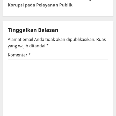
Korupsi pada Pelayanan Publik
a
v
i
Tinggalkan Balasan
g
Alamat email Anda tidak akan dipublikasikan.
Ruas
yang wajib ditandai
*
a
Komentar
*
t
i
o
n