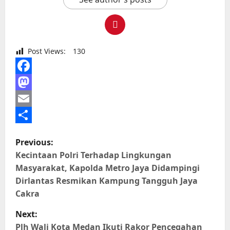
Post Views:
130
Facebook
Mastodon
Email
Share
P
Previous:
o
Kecintaan Polri Terhadap Lingkungan
Masyarakat, Kapolda Metro Jaya Didampingi
s
Dirlantas Resmikan Kampung Tangguh Jaya
Cakra
t
Next:
n
Plh Wali Kota Medan Ikuti Rakor Pencegahan