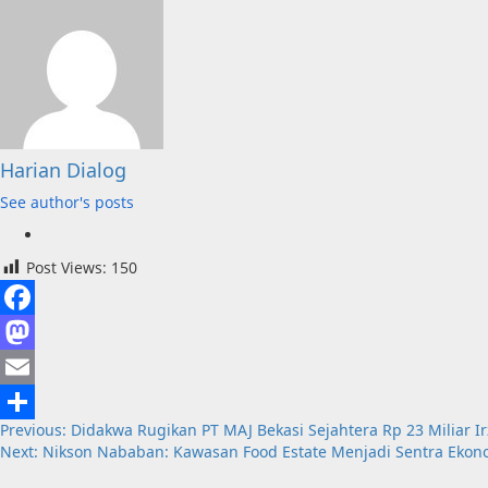
Harian Dialog
See author's posts
Post Views:
150
Facebook
Mastodon
Email
Post
Previous:
Didakwa Rugikan PT MAJ Bekasi Sejahtera Rp 23 Miliar Ir
Share
Next:
Nikson Nababan: Kawasan Food Estate Menjadi Sentra Ekon
navigation