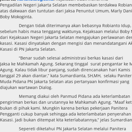
Pengadilan Negeri Jakarta Selatan membebaskan terdakwa Robian
atas dakwaan dan tuntutan dari Jaksa Penuntut Umum, Marly Dani
Boby Mokoginta.
Dengan tidak diterimanya akan bebasnya Robianto Idup,
sebelum habis masa tenggang waktunya, Kejaksaan melalui Boby 
dari Kejaksaan Negeri Jakarta Selatan mengajukan perlawanan d
kasasi. Kasasi dinyatakan dengan mengisi dan menandatangani A
Kasasi di PN Jakarta Selatan.
“Benar sudah selesai administrasi berkas kasasi dari
Jaksa ke Mahkamah Agung. Sekarang tinggal surat pengantar ke
Agung. Kalau tidak libur panjang, sudah direncanakan hari Kamis
tanggal 29 akan diantar,” kata Sumardianta, SH,MH, selaku Panite
Muda Pidana PN Jakarta Selatan atas pertanyaan konfirmasi yang
diajukan wartawan Dialog.
Memang diakui oleh Panmud Pidana ada keterlambatan
pengiriman berkas dan urutannya ke Mahkamah Agung. “Maaf ke
bukan di pihak kami. Mungkin karena berkas pekerjaan Panitera
Pengganti cukup banyak sehingga ada keterlambatan penyerahan 
Kasasi. Jadi bukan ditempat kita keterlabatannya,” jelas Sumardian
Sepereti diketahui PN Jakarta Selatan melalui Panitera