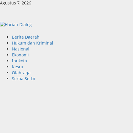
Skip
Agustus 7, 2026
to
content
Primary
Berita Daerah
Menu
Hukum dan Kriminal
Nasional
Ekonomi
Ibukota
Kesra
Olahraga
Serba Serbi