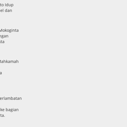
to Idup
el dan
Mokoginta
engan
kta
 Mahkamah
ra
terlambatan
ke bagian
ta.