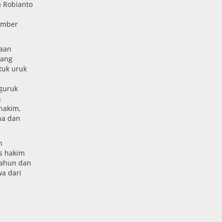
 Robianto
ember
aan
yang
tuk uruk
guruk
n
hakim,
na dan
n
is hakim
tahun dan
a dari