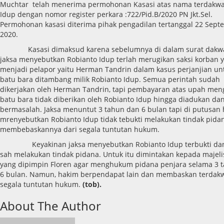
Muchtar telah menerima permohonan Kasasi atas nama terdakwa
Idup dengan nomor register perkara :722/Pid.B/2020 PN Jkt.Sel.
Permohonan kasasi diterima pihak pengadilan tertanggal 22 Sept
2020.
Kasasi dimaksud karena sebelumnya di dalam surat dakw
jaksa menyebutkan Robianto Idup terlah merugikan saksi korban 
menjadi pelapor yaitu Herman Tandrin dalam kasus perjanjian un
batu bara ditambang milik Robianto Idup. Semua perintah sudah
dikerjakan oleh Herman Tandrin, tapi pembayaran atas upah men
batu bara tidak diberikan oleh Robianto Idup hingga diadukan da
bermasalah. Jaksa menuntut 3 tahun dan 6 bulan tapi di putusan 
mrenyebutkan Robianto Idup tidak tebukti melakukan tindak pida
membebaskannya dari segala tuntutan hukum.
Keyakinan jaksa menyebutkan Robianto Idup terbukti da
sah melakukan tindak pidana. Untuk itu dimintakan kepada majel
yang dipimpin Floren agar menghukum pidana penjara selama 3 
6 bulan. Namun, hakim berpendapat lain dan membaskan terdakw
segala tuntutan hukum.
(tob).
About The Author