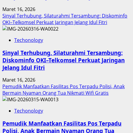
Prestasi,
Maret 16, 2026
Raih
Sinyal Terhubung, Silaturahmi Tersambung: Diskominfo
Penghargaan
OKI–Telkomsel Perkuat Jaringan Jelang Idul Fitri
Nasional
Techonology
Sinyal Terhubung, Silaturahmi Tersambung:
Diskominfo OKI–Telkomsel Perkuat Jaringan
Jelang Idul Fitri
Maret 16, 2026
Pemudik Manfaatkan Fasilitas Pos Terpadu Polisi, Anak
Bermain Nyaman Orang Tua Nikmati Wifi Gratis
Techonology
Pemudik Manfaatkan Fasilitas Pos Terpadu
Polisi, Anak Bermain Nyaman Orang Tua