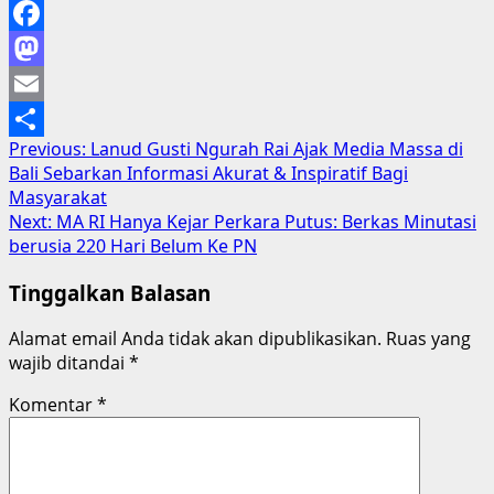
Facebook
Mastodon
Email
Post
Previous:
Lanud Gusti Ngurah Rai Ajak Media Massa di
Share
Bali Sebarkan Informasi Akurat & Inspiratif Bagi
navigation
Masyarakat
Next:
MA RI Hanya Kejar Perkara Putus: Berkas Minutasi
berusia 220 Hari Belum Ke PN
Tinggalkan Balasan
Alamat email Anda tidak akan dipublikasikan.
Ruas yang
wajib ditandai
*
Komentar
*