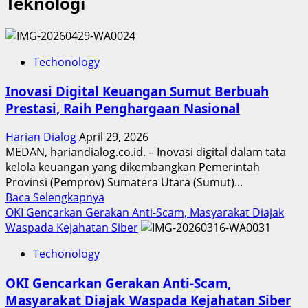
Teknologi
Techonology
Inovasi Digital Keuangan Sumut Berbuah
Prestasi, Raih Penghargaan Nasional
Harian Dialog
April 29, 2026
MEDAN, hariandialog.co.id. – Inovasi digital dalam tata
kelola keuangan yang dikembangkan Pemerintah
Provinsi (Pemprov) Sumatera Utara (Sumut)...
Read
Baca Selengkapnya
more
OKI Gencarkan Gerakan Anti-Scam, Masyarakat Diajak
about
Waspada Kejahatan Siber
Inovasi
Techonology
Digital
Keuangan
OKI Gencarkan Gerakan Anti-Scam,
Sumut
Masyarakat Diajak Waspada Kejahatan Siber
Berbuah