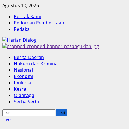
Skip
Agustus 10, 2026
to
Kontak Kami
content
Pedoman Pemberitaan
Redaksi
Primary
Berita Daerah
Menu
Hukum dan Kriminal
Nasional
Ekonomi
Ibukota
Kesra
Olahraga
Serba Serbi
Cari
untuk:
Live