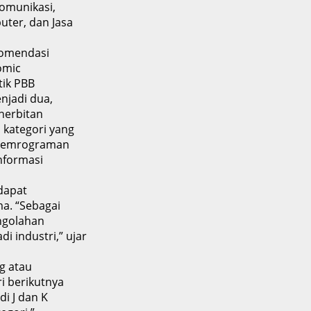
komunikasi,
ter, dan Jasa
omendasi
nomic
stik PBB
njadi dua,
enerbitan
 kategori yang
i pemrograman
informasi
dapat
ma. “Sebagai
engolahan
 industri,” ujar
g atau
i berikutnya
di J dan K