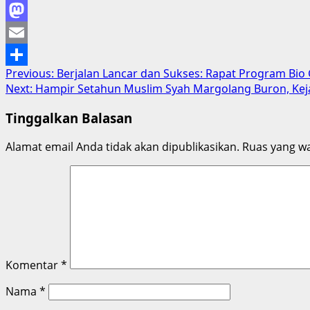
Facebook
Mastodon
Email
Post
Previous:
Berjalan Lancar dan Sukses: Rapat Program Bio 
Share
Next:
Hampir Setahun Muslim Syah Margolang Buron, Keja
navigation
Tinggalkan Balasan
Alamat email Anda tidak akan dipublikasikan.
Ruas yang wa
Komentar
*
Nama
*