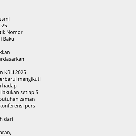
resmi
025.
tik Nomor
i Baku
kkan
erdasarkan
 KBLI 2025
erbarui mengikuti
erhadap
lakukan setiap 5
kebutuhan zaman
konferensi pers
h dari
aran,