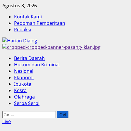
Skip
Agustus 8, 2026
to
Kontak Kami
content
Pedoman Pemberitaan
Redaksi
Primary
Berita Daerah
Menu
Hukum dan Kriminal
Nasional
Ekonomi
Ibukota
Kesra
Olahraga
Serba Serbi
Cari
untuk:
Live