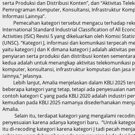
serta Produksi dan Distribusi Konten”, dan “Aktivitas Tele
Pemrograman Komputer, Konsultansi, Infrastruktur Kompu
Informasi Lainnya”.
Pemecahan kategori tersebut mengacu terhadap rek
International Standard Industrial Classification of All Eco
Activities (ISIC) Revisi 5 yang dikeluarkan oleh Komisi Stati
(UNSC). “Kategori J, informasi dan komunikasi terpecah me
yaitu kategori J dan K dimana kategori J adalah aktivitas p
penyiaran serta produksi dan distribusi konten sementara
kedua adalah untuk menangkap aktivitas telekomunikas
komputer, konsultansi, infrastruktur komputasi dan jasa 
lainnya,” jelasnya.
Lebih lanjut, Amalia menjelaskan dalam KBLI 2025 ter
beberapa kategori yang tetap, tetapi ada penyesuaian na
contoh kategori C yang pada KBLI 2020 adalah industri p
kemudian pada KBLI 2025 namanya disederhanakan menjadi
Amalia.
Selain itu, terdapat kategori yang mengalami recodin
penyesuaian karena adanya kategori baru. “Untuk kategor
itu di-recoding kategori karena kategori J tadi pecah menja