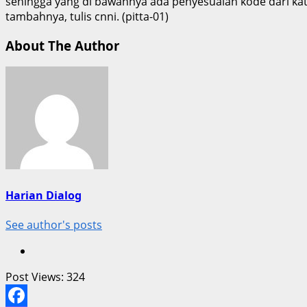
sehingga yang di bawahnya ada penyesuaian kode dari kat
tambahnya, tulis cnni. (pitta-01)
About The Author
Harian Dialog
See author's posts
Post Views:
324